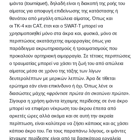
ιμάντα (
tourniquet
), δηλαδή είναι η διακοπή της ροής του
αίματος για αποφυγή επιδείνωσης της κατάστασης ή
θανάτου από μεγάλη απώλεια αίματος. Όπως και
οι ΤΚ-4 και CAT, έτσι και ο SWAT-T μπορεί να
χρησιμοποιηθεί μόνο στα άκρα και, φυσικά, μόνο σε
περιπτώσεις ακατάσχετης αιμορραγίας όπως για
παράδειγμα ακρωτηριασμούς ή τραυματισμούς που
προκαλούν αρτηριακή αιμορραγία. Σε τέτοιες περιπτώσεις
ο τραυματίας μπορεί να χάσει τη ζωή του από απώλεια
αίματος μέσα σε χρόνο της τάξης των λίγων
δευτερολέπτων με μερικών λεπτών. Άρα δε τίθεται
ερώτημα εάν είναι επικίνδυνο ή όχι. Όπως λένε οι
διασώστες μάχης «
φρόντισε πρώτα ότι σκοτώνει πρώτα
».
Σίγουρα η χρήση ιμάντα ίσχαιμης περίδεσης σε ένα άκρο
μπορεί να επιφέρει νέκρωση του άκρου έπειτα από
αρκετές ώρες αλλά ακόμα και σε αυτή την ακραία
περίπτωση, είναι καλύτερα να ζήσει κάποιος και ας χάσει
κάποιο άκρο του. Για τους παραπάνω λόγους, οι ιμάντες
ίσχαιμης περίδεσης είναι από τα βασικότερα εργαλεία