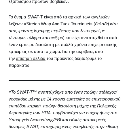
εξοπλισμού πρώτων βοηθειών.
Το όνομα SWAT-T είναι από τα αρχικά των αγγλικών
λέξεων «Stretch Wrap And Tuck Tourniquet» (
δηλαδή κάτι
σαν, ιμάντας ίσχαιμης περίδεσης που λειτουργεί με
τέντωμα, τύλιγμα και σφίξιμο
) και είχε αναπτυχθεί το από
έναν έμπειρο διασώστη με πολλά χρόνια επιχειρησιακής
εμπειρίας σε αυτό το χώρο. Για την ακρίβεια, από
την
επίσημη σελίδα
του προϊόντος διαβάζουμε το
παρακάτω:
«
Το SWAT-T™ αναπτύχθηκε από έναν πρώην στέλεχος/
νοσοκόμο μάχης με 14 χρόνια εμπειρίας σε επιχειρησιακού
επιπέδου ιατρική, πρώην διασώστη μάχης της Πολεμικής
Αεροπορίας των ΗΠΑ, συμβασιούχο για επιχειρήσεις στο
Υπουργείο Δικαιοσύνης/FBI και ειδικές αστυνομικές
δυνάμεις SWAT, καταχωρημένος νοσηλευτής στην εθνική