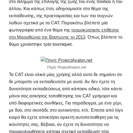
στο δίλημμα της επιλογής της ζωής του ενός παιδιού ή του
άλλου. Και κάπως έτσι, οδηγούμαστε στο θέμα της
εκπαίδευσης, της προετοιμασίας και των πιο συχνών
λαθών σχετικά με τα CAT. Παρακάτω βλέπετε μία
φωτογραφία από ένα θύμα της
τρομοκρατικής επίθεσης
στο Μαραθώνιο της Βοστώνης το 2013
. Όπως βλέπετε το
θύμα χρειάστηκε τρία tourniquet.
Πηγή: ProjectAvalon.net
Τα CAT είναι υλικά μίας χρήσης αλλά αυτό δε σημαίνει ότι
δε μπορείτε να εκπαιδευτείτε με αυτά. Αν δεν έχετε τη
δυνατότητα εκπαιδεύσεως από κάποιον ειδικό, τότε κάντε
μόνοι σας ασκήσεις τοποθέτησης του CAT γρήγορα και
υπό διαφορετικές συνθήκες. Για παράδειγμα, με ένα χέρι,
με δύο, στο σκοτάδι, στο αυτοκίνητο, κτλ. Έπειτα από λίγο
καιρό θα έχετε αποκτήσει αρκετή αυτοπεποίθηση για τις
ικανότητες σας. Βέβαια, αν έχετε τη δυνατότητα να
παρακολουθήσετε κάποια σχετική εκπαίδευση τότε