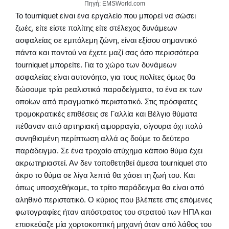
Πηγή: EMSWorld.com
Το tourniquet είναι ένα εργαλείο που μπορεί να σώσει
ζωές, είτε είστε πολίτης είτε στέλεχος δυνάμεων
ασφαλείας σε εμπόλεμη ζώνη, είναι εξίσου σημαντικό
πάντα και παντού να έχετε μαζί σας όσο περισσότερα
tourniquet μπορείτε. Για το χώρο των δυνάμεων
ασφαλείας είναι αυτονόητο, για τους πολίτες όμως θα
δώσουμε τρία ρεαλιστικά παραδείγματα, το ένα εκ των
οποίων από πραγματικό περιστατικό. Στις πρόσφατες
τρομοκρατικές επιθέσεις σε Γαλλία και Βέλγιο θύματα
πέθαναν από αρτηριακή αιμορραγία, σίγουρα όχι πολύ
συνηθισμένη περίπτωση αλλά ας δούμε το δεύτερο
παράδειγμα. Σε ένα τροχαίο ατύχημα κάποιο θύμα έχει
ακρωτηριαστεί. Αν δεν τοποθετηθεί άμεσα tourniquet στο
άκρο το θύμα σε λίγα λεπτά θα χάσει τη ζωή του. Και
όπως υποσχεθήκαμε, το τρίτο παράδειγμα θα είναι από
αληθινό περιστατικό. Ο κύριος που βλέπετε στις επόμενες
φωτογραφίες ήταν απόστρατος του στρατού των ΗΠΑ και
επισκεύαζε μία χορτοκοπτική μηχανή όταν από λάθος του