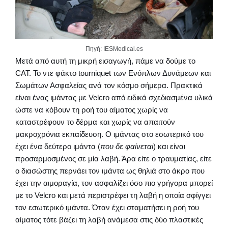
Πηγή: IESMedical.es
Μετά από αυτή τη μικρή εισαγωγή, πάμε να δούμε το
CAT. Το ντε φάκτο tourniquet των Ενόπλων Δυνάμεων και
Σωμάτων Ασφαλείας ανά τον κόσμο σήμερα. Πρακτικά
είναι ένας ιμάντας με Velcro από ειδικά σχεδιασμένα υλικά
ώστε να κόβουν τη ροή του αίματος χωρίς να
καταστρέφουν το δέρμα και χωρίς να απαιτούν
μακροχρόνια εκπαίδευση. Ο ιμάντας στο εσωτερικό του
έχει ένα δεύτερο ιμάντα (
που δε φαίνεται
) και είναι
προσαρμοσμένος σε μία λαβή. Άρα είτε ο τραυματίας, είτε
ο διασώστης περνάει τον ιμάντα ως θηλιά στο άκρο που
έχει την αιμοραγία, τον ασφαλίζει όσο πιο γρήγορα μπορεί
με το Velcro και μετά περιστρέφει τη λαβή η οποία σφίγγει
τον εσωτερικό ιμάντα. Όταν έχει σταματήσει η ροή του
αίματος τότε βάζει τη λαβή ανάμεσα στις δύο πλαστικές