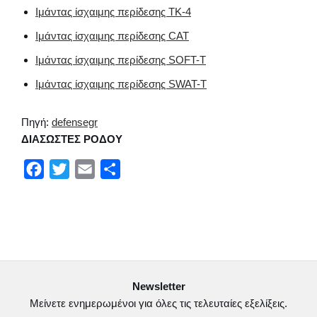
Ιμάντας ίσχαιμης περίδεσης TK-4
Ιμάντας ίσχαιμης περίδεσης CAT
Ιμάντας ίσχαιμης περίδεσης SOFT-T
Ιμάντας ίσχαιμης περίδεσης SWAT-T
Πηγή:
defensegr
ΔΙΑΣΩΣΤΕΣ ΡΟΔΟΥ
F
T
E
Μ
a
w
m
ο
c
i
a
ι
e
t
i
ρ
b
t
l
α
o
e
σ
Newsletter
o
r
τ
Μείνετε ενημερωμένοι για όλες τις τελευταίες εξελίξεις.
k
ε