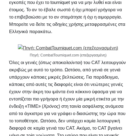
εγκοπές που έχει το tourniquet για να μην λυθεί και είναι
έτοιμος. Το αν το έβαλε σωστά ή όχι μπορεί γρήγορα να
το επιβεβαιώσει με το αν σταμάτησε ή όχι η αιμορραγία.
Μπορείτε να δείτε τις οδηγίες χρήσης μεταφρασμένες στα
Ελληνικά παρακάτω.
Πηγή: CombatTourniquet.com (επεξεργασμένη)
Όλες οι γενιές (
όπως αποκαλούνται
) του CAT λειτουργούν
ακριβώς με αυτό το τρόπο. Ωστόσο, από γενιά σε γενιά
υπάρχουν κάποιες μικρές βελτιώσεις. Για παράδειγμα,
κάποιες από αυτές τις διαφορές είναι ότι νεώτερες γενιές
έχουν στην άκρη του ιμάντα ένα κόκκινο ύφασμα για να
εντοπίζεται πιο γρήγορα ή έχουν μία μικρή ετικέτα με την
ένδειξη «TIME» (
Χρόνος
) στη ταινία ασφάλισης ανάμεσα
από τα άγκιστρα για να γράφει ο διασώστης την ώρα που
το τοποθέτησε. Ωστόσο, δεν υπάρχει καμία λειτουργική
διαφορά σε καμία γενιά του CAT. Ακόμα, το CAT βγαίνει
μόνο σε τρία χρώματα. Στο μαύρο που είναι το γενικής