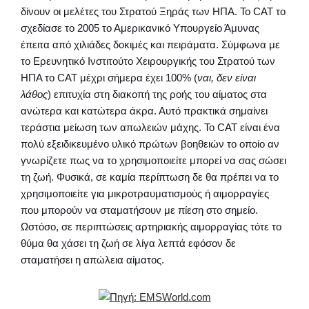
δίνουν οι μελέτες του Στρατού Ξηράς των ΗΠΑ. Το CAT το
σχεδίασε το 2005 το Αμερικανικό Υπουργείο Άμυνας
έπειτα από χιλιάδες δοκιμές και πειράματα. Σύμφωνα με
το Ερευνητικό Ινστιτούτο Χειρουργικής του Στρατού των
ΗΠΑ το CAT μέχρι σήμερα έχει 100% (
ναι, δεν είναι
λάθος
) επιτυχία στη διακοπή της ροής του αίματος στα
ανώτερα και κατώτερα άκρα. Αυτό πρακτικά σημαίνει
τεράστια μείωση των απωλειών μάχης. Το CAT είναι ένα
πολύ εξειδικευμένο υλικό πρώτων βοηθειών το οποίο αν
γνωρίζετε πως να το χρησιμοποιείτε μπορεί να σας σώσει
τη ζωή. Φυσικά, σε καμία περίπτωση δε θα πρέπει να το
χρησιμοποιείτε για μικροτραυματισμούς ή αιμορραγίες
που μπορούν να σταματήσουν με πίεση στο σημείο.
Ωστόσο, σε περιπτώσεις αρτηριακής αιμορραγίας τότε το
θύμα θα χάσει τη ζωή σε λίγα λεπτά εφόσον δε
σταματήσει η απώλεια αίματος.