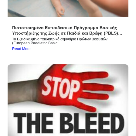
Πιστοποιημένο Εκπαιδευτικό Πρόγραμμα Βασικής
Υποστήριξης της Ζωής σε Παιδιά και Βρέφη (PBLS)
από τους Διασώστες Ρόδου
Το Εξειδικευμένο παιδιατρικό σεμινάριο Πρώτων Βοηθειών
(European Paediatric Basic...
Read More