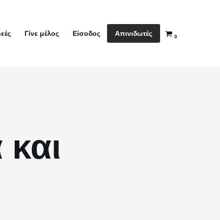
Απινιδωτές
εές
Γίνε μέλος
Είσοδος
0
 και