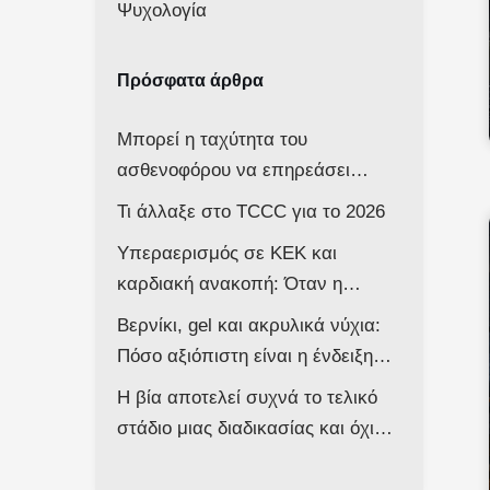
Ψυχολογία
Πρόσφατα άρθρα
Μπορεί η ταχύτητα του
ασθενοφόρου να επηρεάσει
νευρολογικά ένα βρέφος;
Τι άλλαξε στο TCCC για το 2026
Υπεραερισμός σε ΚΕΚ και
καρδιακή ανακοπή: Όταν η
επιθετική αντιμετώπιση βλάπτει
Βερνίκι, gel και ακρυλικά νύχια:
τον ασθενή
Πόσο αξιόπιστη είναι η ένδειξη
του παλμικού οξυμέτρου στο
Η βία αποτελεί συχνά το τελικό
ασθενοφόρο;
στάδιο μιας διαδικασίας και όχι
την αφετηρία της