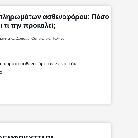
 πληρωμάτων ασθενοφόρου: Πόσο
ι τι την προκαλεί;
αφία και Δράσεις
,
Οδηγίες για Πολίτες
ληρώματα ασθενοφόρου δεν είναι ούτε
»
Μ