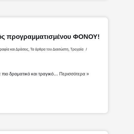
νός προγραμματισμένου ΦΟΝΟΥ!
αφία και Δράσεις
,
Τα άρθρα του Διασώστη
,
Τροχαία
πιο δραματικό και τραγικό…
Περισσότερα »
Μ