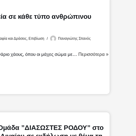
ία σε κάθε τύπο ανθρώπινου
φία και Δράσεις
,
Επιβίωση
Παναγιώτης Σπανός
νάριο χάους, όπου οι μάχες σώμα με…
Περισσότερα »
Μ
 Ομάδα ”ΔΙΑΣΩΣΤΕΣ ΡΟΔΟΥ” στο