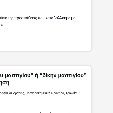
λαίσιο της προσπάθειας που καταβάλλουμε με
 »
Μ
υ μαστιγίου” ή “δίκην μαστιγίου”
γηση
αφία και Δράσεις
,
Προνοσοκομειακή Φροντίδα
,
Τροχαία