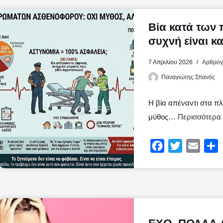
Βία κατά των
συχνή είναι κα
7 Απριλίου 2026
Αρθρογρ
Παναγιώτης Σπανός
Η βία απέναντι στα π
μύθος…
Περισσότερα 
F
T
E
a
w
m
ο
c
i
a
ι
e
t
i
ρ
b
t
l
α
o
e
σ