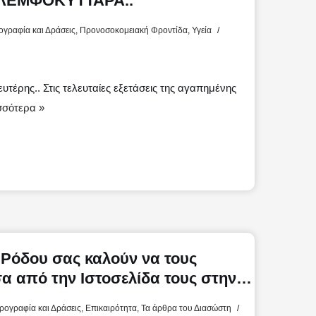
ΛΕΜΦΟΚΥΤΤΑΡΑ..
γραφία και Δράσεις
,
Προνοσοκομειακή Φροντίδα
,
Υγεία
τέρης.. Στις τελευταίες εξετάσεις της αγαπημένης
σσότερα »
Μ
 Ρόδου σας καλούν να τους
α από την Ιστοσελίδα τους στην
ται και ο ”Ροδιακός Χάρτης
ρογραφία και Δράσεις
,
Επικαιρότητα
,
Τα άρθρα του Διασώστη