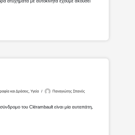
ορα ατυχήματα με αυτοκίνητα έχουμε ακούσει
Μ
αφία και Δράσεις
,
Υγεία
Παναγιώτης Σπανός
ύνδρομο του Clérambault είναι μία αυταπάτη,
Μ