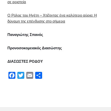
σε αριστεία
Ο Ρόλος του Ηγέτη – Χτίζοντας ένα καλύτερο αύριο: Η
δύναμη της επένδυσης στο σήμερα
Παναγιώτης Σπανός
Προνοσοκομειακός Διασώστης
ΔΙΑΣΩΣΤΕΣ ΡΟΔΟΥ
F
T
E
Μ
a
w
m
ο
c
i
a
ι
e
t
i
ρ
b
t
l
α
o
e
σ