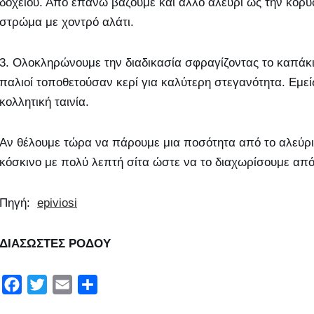
δοχείου. Από επάνω βάζουμε και άλλο αλεύρι ως την κορυ
στρώμα με χοντρό αλάτι.
3. Ολοκληρώνουμε την διαδικασία σφραγίζοντας το καπάκι
παλιοί τοποθετούσαν κερί για καλύτερη στεγανότητα. Εμε
κολλητική ταινία.
Αν θέλουμε τώρα να πάρουμε μια ποσότητα από το αλεύρι
κόσκινο με πολύ λεπτή σίτα ώστε να το διαχωρίσουμε από 
Πηγή:
epiviosi
ΔΙΑΣΩΣΤΕΣ ΡΟΔΟΥ
F
T
E
Μ
a
w
m
ο