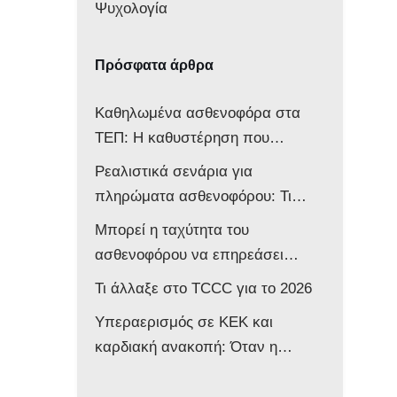
Ψυχολογία
Πρόσφατα άρθρα
Καθηλωμένα ασθενοφόρα στα
ΤΕΠ: Η καθυστέρηση που
αποδυναμώνει ολόκληρο το
Ρεαλιστικά σενάρια για
σύστημα
πληρώματα ασθενοφόρου: Τι
δείχνει νέα μελέτη
Μπορεί η ταχύτητα του
ασθενοφόρου να επηρεάσει
νευρολογικά ένα βρέφος;
Τι άλλαξε στο TCCC για το 2026
Υπεραερισμός σε ΚΕΚ και
καρδιακή ανακοπή: Όταν η
επιθετική αντιμετώπιση βλάπτει
τον ασθενή