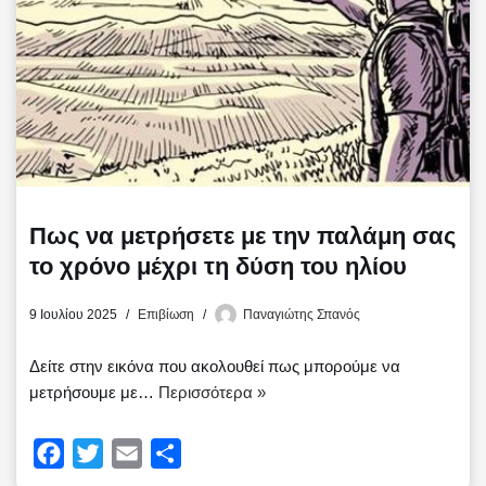
τ
ε
Πως να μετρήσετε με την παλάμη σας
το χρόνο μέχρι τη δύση του ηλίου
9 Ιουλίου 2025
Επιβίωση
Παναγιώτης Σπανός
Δείτε στην εικόνα που ακολουθεί πως μπορούμε να
μετρήσουμε με…
Περισσότερα »
F
T
E
Μ
a
w
m
ο