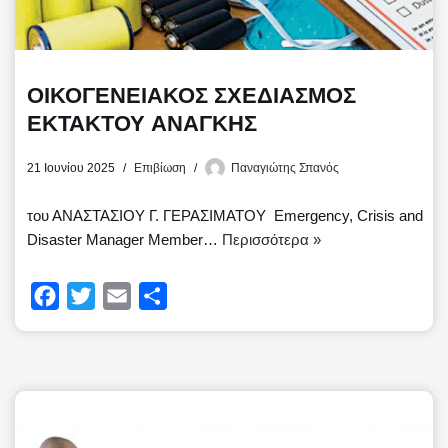
ΟΙΚΟΓΕΝΕΙΑΚΟΣ ΣΧΕΔΙΑΣΜΟΣ
ΕΚΤΑΚΤΟΥ ΑΝΑΓΚΗΣ
21 Ιουνίου 2025
Επιβίωση
Παναγιώτης Σπανός
του ΑΝΑΣΤΑΣΙΟΥ Γ. ΓΕΡΑΣΙΜΑΤΟΥ Emergency, Crisis and
Disaster Manager Member…
Περισσότερα »
F
T
E
Μ
a
w
m
ο
c
i
a
ι
e
t
i
ρ
b
t
l
α
o
e
σ