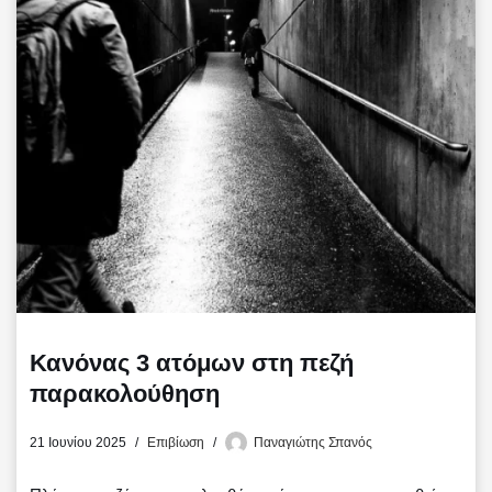
o
e
σ
o
r
τ
k
ε
ί
τ
ε
Κανόνας 3 ατόμων στη πεζή
παρακολούθηση
21 Ιουνίου 2025
Επιβίωση
Παναγιώτης Σπανός