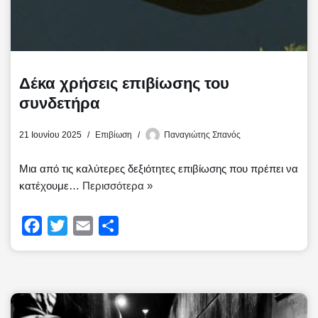
Δέκα χρήσεις επιβίωσης του
συνδετήρα
21 Ιουνίου 2025
Επιβίωση
Παναγιώτης Σπανός
Μια από τις καλύτερες δεξιότητες επιβίωσης που πρέπει να
κατέχουμε…
Περισσότερα »
F
T
E
Μ
a
w
m
ο
c
i
a
ι
e
t
i
ρ
b
t
l
α