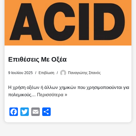
ε
Επιθέσεις Με Οξέα
9 Ιουλίου 2025
Επιβίωση
Παναγιώτης Σπανός
Η χρήση οξέων ή άλλων χημικών που χρησιμοποιούνται για
πολεμικούς…
Περισσότερα »
F
T
E
Μ
a
w
m
ο
c
i
a
ι