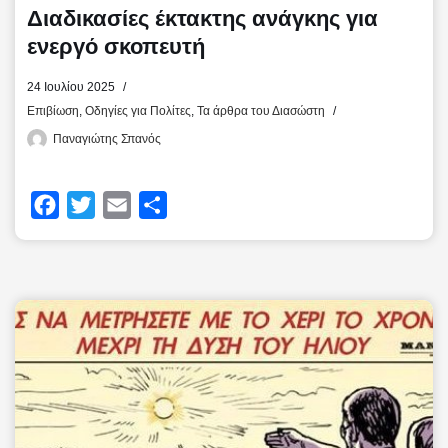
Διαδικασίες έκτακτης ανάγκης για
ενεργό σκοπευτή
24 Ιουλίου 2025
Επιβίωση
,
Οδηγίες για Πολίτες
,
Τα άρθρα του Διασώστη
Παναγιώτης Σπανός
F
T
E
Μ
a
w
m
ο
c
i
a
ι
e
t
i
ρ
b
t
l
α
o
e
σ
o
r
τ
k
ε
ί