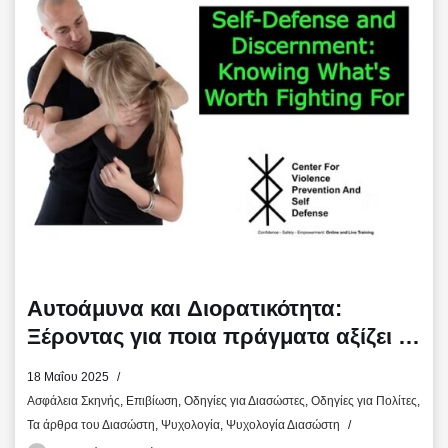
o
r
τ
k
ε
ί
τ
ε
Αυτοάμυνα και Διορατικότητα:
Ξέροντας για ποια πράγματα αξίζει να
πολεμήσεις
18 Μαΐου 2025
Ασφάλεια Σκηνής
,
Επιβίωση
,
Οδηγίες για Διασώστες
,
Οδηγίες για Πολίτες
,
Τα άρθρα του Διασώστη
,
Ψυχολογία
,
Ψυχολογία Διασώστη