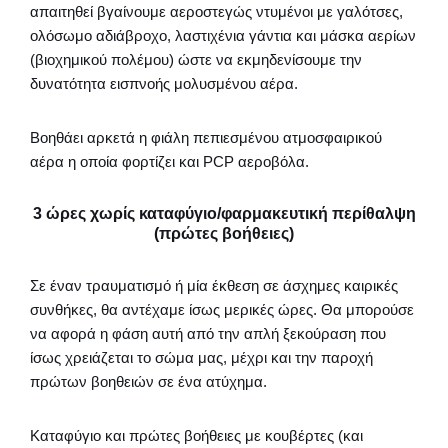
απαιτηθεί βγαίνουμε αεροστεγώς ντυμένοι με γαλότσες,
ολόσωμο αδιάβροχο, λαστιχένια γάντια και μάσκα αερίων
(βιοχημικού πολέμου) ώστε να εκμηδενίσουμε την
δυνατότητα εισπνοής μολυσμένου αέρα.
Βοηθάει αρκετά η φιάλη πεπιεσμένου ατμοσφαιρικού
αέρα η οποία φορτίζει και PCP αεροβόλα.
3 ώρες χωρίς καταφύγιο/φαρμακευτική περίθαλψη
(πρώτες βοήθειες)
Σε έναν τραυματισμό ή μία έκθεση σε άσχημες καιρικές
συνθήκες, θα αντέχαμε ίσως μερικές ώρες. Θα μπορούσε
να αφορά η φάση αυτή από την απλή ξεκούραση που
ίσως χρειάζεται το σώμα μας, μέχρι και την παροχή
πρώτων βοηθειών σε ένα ατύχημα.
Καταφύγιο και πρώτες βοήθειες με κουβέρτες (και