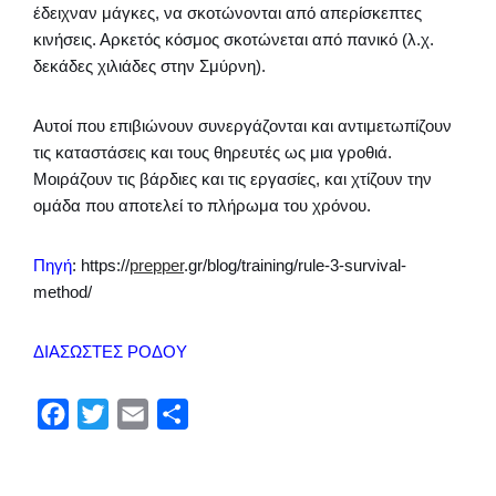
έδειχναν μάγκες, να σκοτώνονται από απερίσκεπτες
κινήσεις. Αρκετός κόσμος σκοτώνεται από πανικό (λ.χ.
δεκάδες χιλιάδες στην Σμύρνη).
Αυτοί που επιβιώνουν συνεργάζονται και αντιμετωπίζουν
τις καταστάσεις και τους θηρευτές ως μια γροθιά.
Μοιράζουν τις βάρδιες και τις εργασίες, και χτίζουν την
ομάδα που αποτελεί το πλήρωμα του χρόνου.
Πηγή
: https://
prepper
.gr/blog/training/rule-3-survival-
method/
ΔΙΑΣΩΣΤΕΣ ΡΟΔΟΥ
F
T
E
Μ
a
w
m
ο
c
i
a
ι