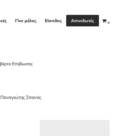
Απινιδωτές
εές
Γίνε μέλος
Είσοδος
0
βέρτα Επιβίωσης
Παναγιώτης Σπανός