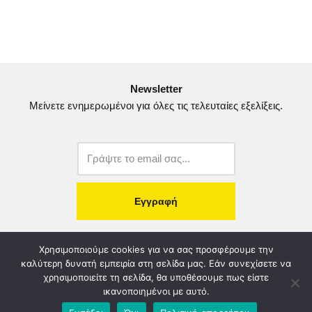
c
i
a
ι
e
t
i
ρ
b
t
l
α
o
e
σ
Newsletter
o
r
τ
Μείνετε ενημερωμένοι για όλες τις τελευταίες εξελίξεις.
k
ε
ί
τ
ε
copyright@2022.
Κατασκευή Ιστοσελίδας.
Χρησιμοποιούμε cookies για να σας προσφέρουμε την
καλύτερη δυνατή εμπειρία στη σελίδα μας. Εάν συνεχίσετε να
χρησιμοποιείτε τη σελίδα, θα υποθέσουμε πως είστε
Λογοδοσία – Χρηστή Διαχείριση
Διοικητικό Συμβούλιο
ικανοποιημένοι με αυτό.
Καταστατικό
Όροι & Πολιτικές
Πολιτική Απορρήτου