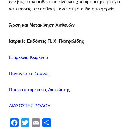
δεν βάζει τον ασθενή σε κίνδυνο, χρησιμοποίησε μία για
να κινήσεις τον ασθενή πάνω στη σανίδα ή το φορείο.
Άρση και Μετακίνηση Ασθενών
Ιατρικές Εκδόσεις Π. Χ. Πασχαλίδης
Επιμέλεια Κειμένου
Παναγιώτης Σπανός
Προνοσοκομειακός Διασώστης
ΔΙΑΣΩΣΤΕΣ ΡΟΔΟΥ
F
T
E
Μ
a
w
m
ο