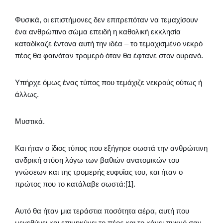
Φυσικά, οι επιστήμονες δεν επιτρεπόταν να τεμαχίσουν
ένα ανθρώπινο σώμα επειδή η καθολική εκκλησία
καταδίκαζε έντονα αυτή την ιδέα – το τεμαχισμένο νεκρό
πέος θα φαινόταν τρομερό όταν θα έφτανε στον ουρανό.
Υπήρχε όμως ένας τύπος που τεμάχιζε νεκρούς ούτως ή
άλλως.
Μυστικά.
Και ήταν ο ίδιος τύπος που εξήγησε σωστά την ανθρώπινη
ανδρική στύση λόγω των βαθιών ανατομικών του
γνώσεων και της τρομερής ευφυΐας του, και ήταν ο
πρώτος που το κατάλαβε σωστά:[1].
Αυτό θα ήταν μια τεράστια ποσότητα αέρα, αυτή που
μεγεθύνει και επιμηκύνει το πέος και το κάνει πυκνό σαν