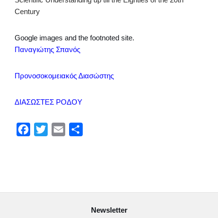
Century
Google images and the footnoted site.
Παναγιώτης Σπανός
Προνοσοκομειακός Διασώστης
ΔΙΑΣΩΣΤΕΣ ΡΟΔΟΥ
F
T
E
Μ
a
w
m
ο
c
i
a
ι
e
t
i
ρ
b
t
l
α
o
e
σ
Newsletter
o
r
τ