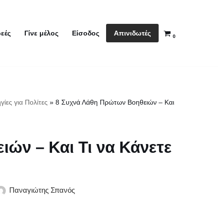
Απινιδωτές
εές
Γίνε μέλος
Είσοδος
0
γίες για Πολίτες
»
8 Συχνά Λάθη Πρώτων Βοηθειών – Και
ών – Και Τι να Κάνετε
Παναγιώτης Σπανός