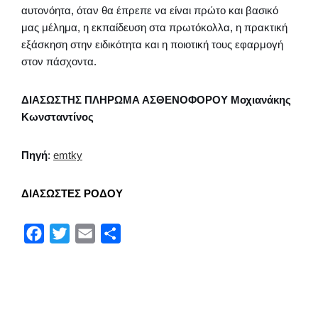
αυτονόητα, όταν θα έπρεπε να είναι πρώτο και βασικό
μας μέλημα, η εκπαίδευση στα πρωτόκολλα, η πρακτική
εξάσκηση στην ειδικότητα και η ποιοτική τους εφαρμογή
στον πάσχοντα.
ΔΙΑΣΩΣΤΗΣ ΠΛΗΡΩΜΑ ΑΣΘΕΝΟΦΟΡΟΥ Μοχιανάκης
Κωνσταντίνος
Πηγή
:
emtky
ΔΙΑΣΩΣΤΕΣ ΡΟΔΟΥ
F
T
E
Μ
a
w
m
ο
c
i
a
ι
e
t
i
ρ
b
t
l
α