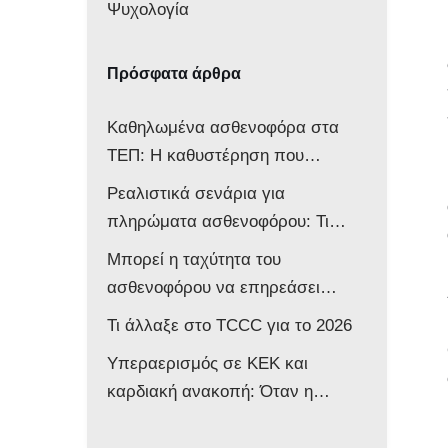
Ψυχολογία
Πρόσφατα άρθρα
Καθηλωμένα ασθενοφόρα στα
ΤΕΠ: Η καθυστέρηση που
αποδυναμώνει ολόκληρο το
Ρεαλιστικά σενάρια για
σύστημα
πληρώματα ασθενοφόρου: Τι
δείχνει νέα μελέτη
Μπορεί η ταχύτητα του
ασθενοφόρου να επηρεάσει
νευρολογικά ένα βρέφος;
Τι άλλαξε στο TCCC για το 2026
Υπεραερισμός σε ΚΕΚ και
καρδιακή ανακοπή: Όταν η
επιθετική αντιμετώπιση βλάπτει
τον ασθενή