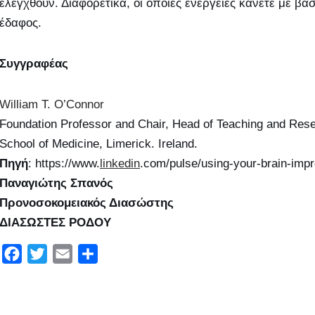
ελεγχθούν. Διαφορετικά, οι όποιες ενέργειες κάνετε με βά
έδαφος.
Συγγραφέας
William T. O’Connor
Foundation Professor and Chair, Head of Teaching and Resea
School of Medicine, Limerick. Ireland.
Πηγή
: https://www.
linkedin
.com/pulse/using-your-brain-impr
Παναγιώτης Σπανός
Προνοσοκομειακός Διασώστης
ΔΙΑΣΩΣΤΕΣ ΡΟΔΟΥ
F
T
E
Μ
a
w
m
ο
c
i
a
ι
e
t
i
ρ