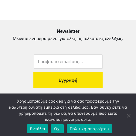
Newsletter
Μείνετε ενημερωμένοι για όλες τις τελευταίες εξελίξεις.
copyright@2022.
Κατασκευή Ιστοσελίδας.
Χρησιμοποιούμε cookies για να σας προσφέρουμε την
καλύτερη δυνατή εμπειρία στη σελίδα μας. Εάν συνεχίσετε να
χρησιμοποιείτε τη σελίδα, θα υποθέσουμε πως είστε
Λογοδοσία – Χρηστή Διαχείριση
Διοικητικό Συμβούλιο
ικανοποιημένοι με αυτό.
Καταστατικό
Όροι & Πολιτικές
Πολιτική Απορρήτου
Εντάξει
Όχι
Πολιτική απορρήτου
Χορηγοί