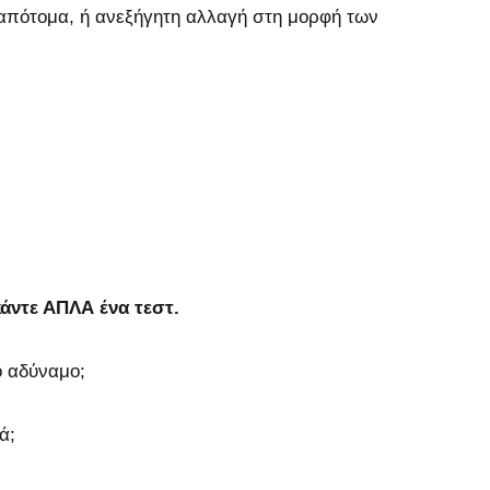
 απότομα, ή ανεξήγητη αλλαγή στη μορφή των
κάντε ΑΠΛΑ ένα τεστ.
ο αδύναμο;
́;