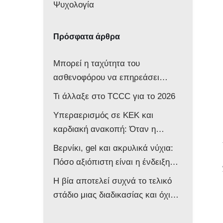
Ψυχολογία
Πρόσφατα άρθρα
Μπορεί η ταχύτητα του
ασθενοφόρου να επηρεάσει
νευρολογικά ένα βρέφος;
Τι άλλαξε στο TCCC για το 2026
Υπεραερισμός σε ΚΕΚ και
καρδιακή ανακοπή: Όταν η
επιθετική αντιμετώπιση βλάπτει
Βερνίκι, gel και ακρυλικά νύχια:
τον ασθενή
Πόσο αξιόπιστη είναι η ένδειξη
του παλμικού οξυμέτρου στο
Η βία αποτελεί συχνά το τελικό
ασθενοφόρο;
στάδιο μιας διαδικασίας και όχι
την αφετηρία της