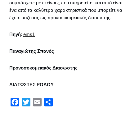
συμπάσχετε με εκείνους που υπηρετείτε, και αυτό είναι
ένα από τα καλύτερα χαρακτηριστικά που μπορείτε να
έχετε μαζί σας ως προνοσοκομειακός διασώστης.
Πηγή
:
ems1
Παναγιώτης Σπανός
Προνοσοκομειακός Διασώστης
ΔΙΑΣΩΣΤΕΣ ΡΟΔΟΥ
F
T
E
Μ
a
w
m
ο
c
i
a
ι
e
t
i
ρ
b
t
l
α