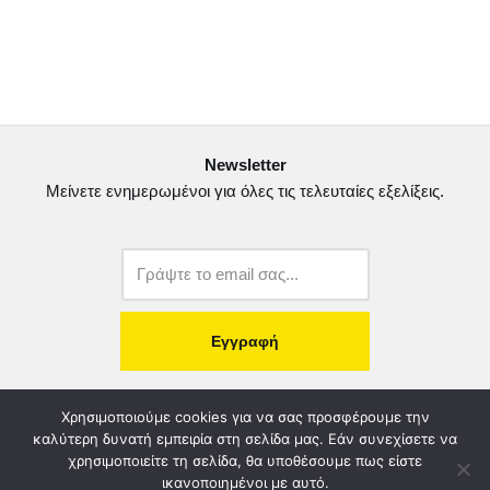
a
w
m
ο
c
i
a
ι
e
t
i
ρ
b
t
l
α
o
e
σ
Newsletter
o
r
τ
Μείνετε ενημερωμένοι για όλες τις τελευταίες εξελίξεις.
k
ε
ί
τ
ε
copyright@2022.
Κατασκευή Ιστοσελίδας.
Χρησιμοποιούμε cookies για να σας προσφέρουμε την
καλύτερη δυνατή εμπειρία στη σελίδα μας. Εάν συνεχίσετε να
χρησιμοποιείτε τη σελίδα, θα υποθέσουμε πως είστε
Λογοδοσία – Χρηστή Διαχείριση
Διοικητικό Συμβούλιο
ικανοποιημένοι με αυτό.