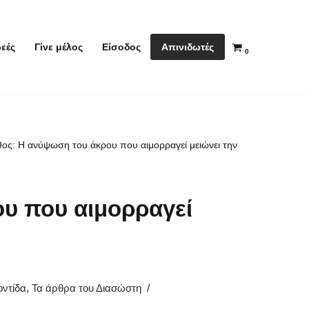
Απινιδωτές
εές
Γίνε μέλος
Είσοδος
0
ος: Η ανύψωση του άκρου που αιμoρραγεί μειώνει την
υ που αιμoρραγεί
ντίδα
,
Τα άρθρα του Διασώστη