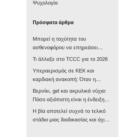
Ψυχολογία
Πρόσφατα άρθρα
Μπορεί η ταχύτητα του
ασθενοφόρου να επηρεάσει
νευρολογικά ένα βρέφος;
Τι άλλαξε στο TCCC για το 2026
Υπεραερισμός σε ΚΕΚ και
καρδιακή ανακοπή: Όταν η
επιθετική αντιμετώπιση βλάπτει
Βερνίκι, gel και ακρυλικά νύχια:
τον ασθενή
Πόσο αξιόπιστη είναι η ένδειξη
του παλμικού οξυμέτρου στο
Η βία αποτελεί συχνά το τελικό
ασθενοφόρο;
στάδιο μιας διαδικασίας και όχι
την αφετηρία της