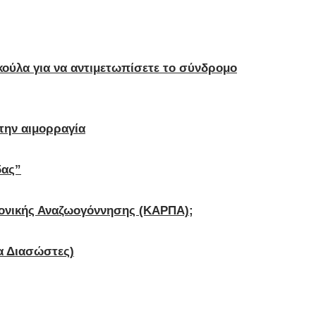
κούλα για να αντιμετωπίσετε το σύνδρομο
την αιμορραγία
δας”
μονικής Αναζωογόννησης (ΚΑΡΠΑ);
α Διασώστες)