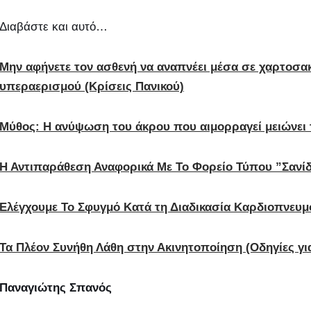
Διαβάστε και αυτό…
Μην αφήνετε τον ασθενή να αναπνέει μέσα σε χαρτοσα
υπεραερισμού (Κρίσεις Πανικού)
Μύθος: Η ανύψωση του άκρου που αιμορραγεί μειώνει 
Η Αντιπαράθεση Αναφορικά Με Το Φορείο Τύπου ”Σανί
Ελέγχουμε Το Σφυγμό Κατά τη Διαδικασία Καρδιοπνευ
Τα Πλέον Συνήθη Λάθη στην Ακινητοποίηση (Οδηγίες γι
Παναγιώτης Σπανός