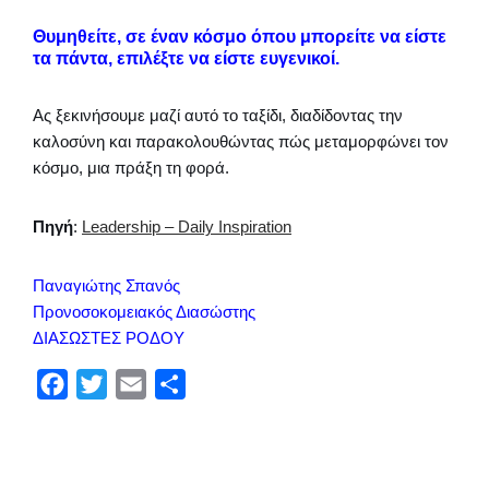
Θυμηθείτε, σε έναν κόσμο όπου μπορείτε να είστε
τα πάντα, επιλέξτε να είστε ευγενικοί.
Ας ξεκινήσουμε μαζί αυτό το ταξίδι, διαδίδοντας την
καλοσύνη και παρακολουθώντας πώς μεταμορφώνει τον
κόσμο, μια πράξη τη φορά.
Πηγή
:
Leadership – Daily Inspiration
Παναγιώτης Σπανός
Προνοσοκομειακός Διασώστης
ΔΙΑΣΩΣΤΕΣ ΡΟΔΟΥ
F
T
E
Μ
a
w
m
ο
c
i
a
ι
e
t
i
ρ