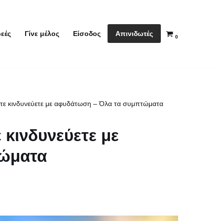
Απινιδωτές
εές
Γίνε μέλος
Είσοδος
0
τότε κινδυνεύετε με αφυδάτωση – Όλα τα συμπτώματα
ε κινδυνεύετε με
τώματα