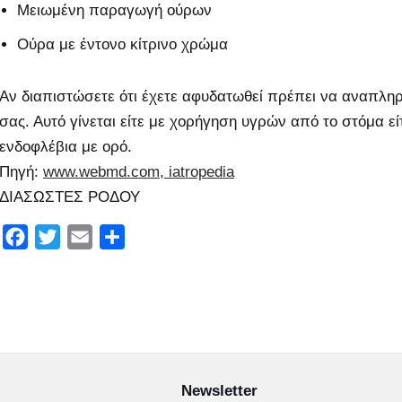
Μειωμένη παραγωγή ούρων
Ούρα με έντονο κίτρινο χρώμα
Αν διαπιστώσετε ότι έχετε αφυδατωθεί πρέπει να αναπλ
σας. Αυτό γίνεται είτε με χορήγηση υγρών από το στόμα ε
ενδοφλέβια με ορό.
Πηγή:
www.webmd.com,
iatropedia
ΔΙΑΣΩΣΤΕΣ ΡΟΔΟΥ
F
T
E
Μ
a
w
m
ο
c
i
a
ι
e
t
i
ρ
b
t
l
α
o
e
σ
o
r
τ
Newsletter