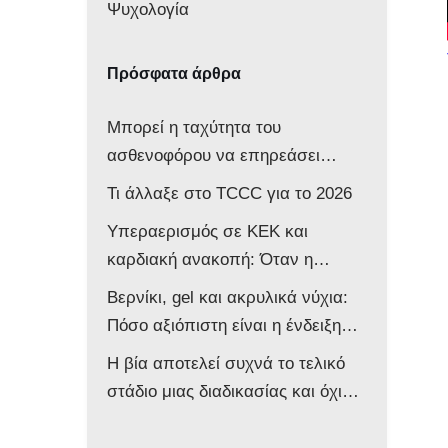
Ψυχολογία
Πρόσφατα άρθρα
Μπορεί η ταχύτητα του
ασθενοφόρου να επηρεάσει
νευρολογικά ένα βρέφος;
Τι άλλαξε στο TCCC για το 2026
Υπεραερισμός σε ΚΕΚ και
καρδιακή ανακοπή: Όταν η
επιθετική αντιμετώπιση βλάπτει
Βερνίκι, gel και ακρυλικά νύχια:
τον ασθενή
Πόσο αξιόπιστη είναι η ένδειξη
του παλμικού οξυμέτρου στο
Η βία αποτελεί συχνά το τελικό
ασθενοφόρο;
στάδιο μιας διαδικασίας και όχι
την αφετηρία της