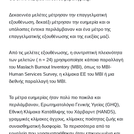
Δεκαεννέα μελέτες μέτρησαν την επαγγελματική
εξουθένωση, δεκαέξι μέτρησαν την ευημερία και οι
υπόλοιπες έντεκα περιλάμβαναν και ένα μέτρο της
επαγγελματικής εξουθένωσης και της ευεξίας μαζί.
Από τις μελέτες εξουθένωσης, η συντριπτική πλειονότητα
των μελετών ( n = 24) χρησιμοποίησε κάποια παραλλαγή
του Maslach Burnout Inventory (MBI), όπως το MBI-
Human Services Survey, η κλίμακα EE του MBI ή μια
διεθνής παραλλαγή του MBI.
Τα μέτρα ευημερίας ήταν πολύ πιο ποικίλα και
περιλάμβαναν, Ερωτηματολόγιο Γενικής Υγείας (GHQ),
Εθνική Κλίμακα Κατάθλιψης του Χάρβαρντ (HANDS),
γραμμικές κλίμακες άγχους, κλίμακες ποιότητας ζωής και
συναισθηματική δυσφορία. Τα περισσότερα από τα
εργαλεία που χρησιμοποιήθηκαν ήταν επικυρωμένα και