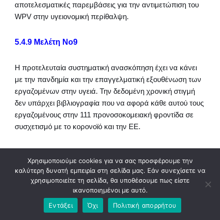
αποτελεσματικές παρεμβάσεις για την αντιμετώπιση του
WPV στην υγειονομική περίθαλψη.
5.4.9 Μελέτη Νο9
Η προτελευταία συστηματική ανασκόπηση έχει να κάνει
με την πανδημία και την επαγγελματική εξουθένωση των
εργαζομένων στην υγειά. Την δεδομένη χρονική στιγμή
δεν υπάρχει βιβλιογραφία που να αφορά κάθε αυτού τους
εργαζομένους στην 111 προνοσοκομειακή φροντίδα σε
συσχετισμό με το κορονοϊό και την ΕΕ.
Για αυτό προσεγγίζεται στο ευρύ φάσμα του υγειονομικού
Χρησιμοποιούμε cookies για να σας προσφέρουμε την
εργατικού δυναμικού. Οι Ιρανοί ερευνητές Mehrdad Sharifi
καλύτερη δυνατή εμπειρία στη σελίδα μας. Εάν συνεχίσετε να
, Ali Akbar Asadi-Pooya , και Razieh Sadat Mousavi-
χρησιμοποιείτε τη σελίδα, θα υποθέσουμε πως είστε
Roknabadi δημοσίευσαν την συστηματική ανασκόπηση
ικανοποιημένοι με αυτό.
στις 10 Δεκέμβριου 2020.
Εντάξει
Όχι
Πολιτική απορρήτου