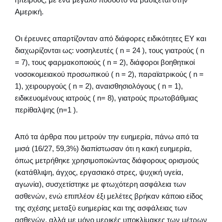
Αμερική.
Οι έρευνες απαρτίζονταν από διάφορες ειδικότητες ΕΥ και
διαχωρίζονται ως: νοσηλευτές ( n = 24 ), τους γιατρούς ( n
= 7), τους φαρμακοποιούς ( n = 2), διάφοροι βοηθητικοί
νοσοκομειακού προσωπικού ( n = 2), παραϊατρικούς ( n =
1), χειρουργούς ( n = 2), αναισθησιολόγους ( n = 1),
ειδικευομένους ιατρούς ( n= 8), γιατρούς πρωτοβάθμιας
περίθαλψης (n=1 ).
Από τα άρθρα που μετρούν την ευημερία, πάνω από τα
μισά (16/27, 59,3%) διαπίστωσαν ότι η κακή ευημερία,
όπως μετρήθηκε χρησιμοποιώντας διάφορους ορισμούς
(κατάθλιψη, άγχος, εργασιακό στρες, ψυχική υγεία,
αγωνία), συσχετίστηκε με φτωχότερη ασφάλεια των
ασθενών, ενώ επιπλέον έξι μελέτες βρήκαν κάποιο είδος
της σχέσης μεταξύ ευημερίας και της ασφάλειας των
ασθενών, αλλά με μόνο μερικές υποκλίμακες των μέτρων