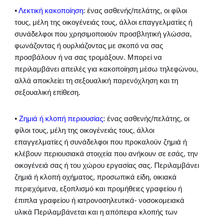
•
Λεκτική κακοποίηση
: ένας ασθενής/πελάτης, οι φίλοι
τους, μέλη της οικογένειάς τους, άλλοι επαγγελματίες ή
συνάδελφοι που χρησιμοποιούν προσβλητική γλώσσα,
φωνάζοντας ή ουρλιάζοντας με σκοπό να σας
προσβάλουν ή να σας τρομάξουν. Μπορεί να
περιλαμβάνει απειλές για κακοποίηση μέσω τηλεφώνου,
αλλά αποκλείει τη σεξουαλική παρενόχληση και τη
σεξουαλική επίθεση.
•
Ζημιά ή κλοπή περιουσίας
: ένας ασθενής/πελάτης, οι
φίλοι τους, μέλη της οικογένειάς τους, άλλοι
επαγγελματίες ή συνάδελφοι που προκαλούν ζημιά ή
κλέβουν περιουσιακά στοιχεία που ανήκουν σε εσάς, την
οικογένειά σας ή του χώρου εργασίας σας. Περιλαμβάνει
ζημιά ή κλοπή οχήματος, προσωπικά είδη, οικιακά
περιεχόμενα, εξοπλισμό και προμήθειες γραφείου ή
έπιπλα γραφείου ή ιατρονοσηλευτικά- νοσοκομειακά
υλικά Περιλαμβάνεται και η απόπειρα κλοπής των