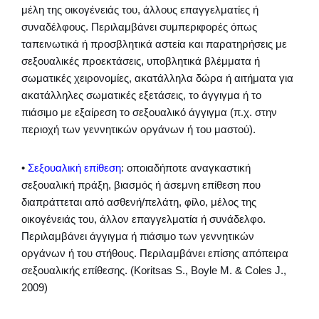
μέλη της οικογένειάς του, άλλους επαγγελματίες ή
συναδέλφους. Περιλαμβάνει συμπεριφορές όπως
ταπεινωτικά ή προσβλητικά αστεία και παρατηρήσεις με
σεξουαλικές προεκτάσεις, υποβλητικά βλέμματα ή
σωματικές χειρονομίες, ακατάλληλα δώρα ή αιτήματα για
ακατάλληλες σωματικές εξετάσεις, το άγγιγμα ή το
πιάσιμο με εξαίρεση το σεξουαλικό άγγιγμα (π.χ. στην
περιοχή των γεννητικών οργάνων ή του μαστού).
•
Σεξουαλική επίθεση
: οποιαδήποτε αναγκαστική
σεξουαλική πράξη, βιασμός ή άσεμνη επίθεση που
διαπράττεται από ασθενή/πελάτη, φίλο, μέλος της
οικογένειάς του, άλλον επαγγελματία ή συνάδελφο.
Περιλαμβάνει άγγιγμα ή πιάσιμο των γεννητικών
οργάνων ή του στήθους. Περιλαμβάνει επίσης απόπειρα
σεξουαλικής επίθεσης. (Koritsas S., Boyle M. & Coles J.,
2009)