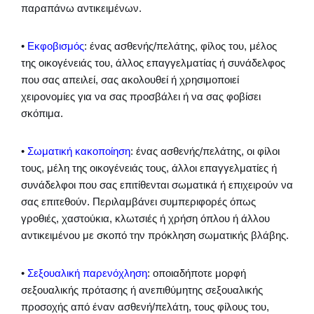
παραπάνω αντικειμένων.
•
Εκφοβισμός
: ένας ασθενής/πελάτης, φίλος του, μέλος
της οικογένειάς του, άλλος επαγγελματίας ή συνάδελφος
που σας απειλεί, σας ακολουθεί ή χρησιμοποιεί
χειρονομίες για να σας προσβάλει ή να σας φοβίσει
σκόπιμα.
•
Σωματική κακοποίηση
: ένας ασθενής/πελάτης, οι φίλοι
τους, μέλη της οικογένειάς τους, άλλοι επαγγελματίες ή
συνάδελφοι που σας επιτίθενται σωματικά ή επιχειρούν να
σας επιτεθούν. Περιλαμβάνει συμπεριφορές όπως
γροθιές, χαστούκια, κλωτσιές ή χρήση όπλου ή άλλου
αντικειμένου με σκοπό την πρόκληση σωματικής βλάβης.
•
Σεξουαλική παρενόχληση
: οποιαδήποτε μορφή
σεξουαλικής πρότασης ή ανεπιθύμητης σεξουαλικής
προσοχής από έναν ασθενή/πελάτη, τους φίλους του,