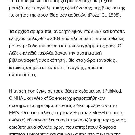
που υποδηλώνει ότι υπάρχει μια ανησυχητική σχέση
μεταξύ της επαγγελματικής εξουθένωσης, της βίας και της
ποιότητας της φροντίδας των ασθενών (Pozzi C., 1998).
Τα αρχικά άρθρα που αναζητήθηκαν ήταν 387 και κατόπιν
ελέγχου επιλέχθηκαν 104 που πληρούν τις προϋποθέσεις
με την μέθοδο του prisma και του διαγράμματος ροής. Οι
Λέξεις-κλειδιά περιλάμβαναν την συστηματική
βιβλιογραφική ανασκόπηση , βία στο χώρο εργασίας ,
ιατρικές υπηρεσίες έκτακτης ανάγκης , πρώτοι
ανταποκριτές.
Η αναζήτηση έγινε σε τρεις βάσεις δεδομένων (PubMed,
CINHAL και Web of Science) χρησιμοποιήθηκαν
συστηματικά, χρησιμοποιώντας ειδική ορολογία για το
EMS. Οι επικεφαλίδες ιατρικών θεμάτων MeSH (έκτακτη
ανάγκη) έθεσαν σε λειτουργία την αναζήτηση παρέχοντας
οριοθετημένα σύνολα όρων που επιτρέπουν διάφορα
επίπεδα ειδικότητας και συμβάλλοντας στη συλλογή της