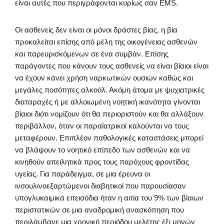
είναι αυτές που περιγράφονται κυρίως σαν ΕΜS.
Οι ασθενείς δεν είναι οι μόνοι δράστες βίας, η βία
προκαλείται επίσης από μέλη της οικογένειας ασθενών
και παρευρισκόμενων σε ένα συμβάν. Επίσης
παράγοντες που κάνουν τους ασθενείς να είναι βίαιοι είναι
να έχουν κάνει χρήση ναρκωτικών ουσιών καθώς και
μεγάλες ποσότητες αλκοόλ. Ακόμη άτομα με ψυχιατρικές
διαταραχές ή με αλλοιωμένη νοητική ικανότητα γίνονται
βίαιοι διότι νομίζουν ότι θα περιοριστούν και θα αλλάξουν
περιβάλλον, όταν οι παραϊατρικοί καλούνται να τους
μεταφέρουν. Επιπλέον παθολογικές καταστάσεις μπορεί
να βλάψουν το νοητικό επίπεδο των ασθενών και να
κινηθούν απειλητικά προς τους παρόχους φροντίδας
υγείας. Για παράδειγμα, σε μια έρευνα οι
ινσουλινοεξαρτώμενοι διαβητικοί που παρουσίασαν
υπογλυκαιμικά επεισόδια ήταν η αιτία του 9% των βίαιων
περιστατικών σε μια αναδρομική ανασκόπηση που
περιλάμβανε μια χρονική περιόδου μελέτης έξι μηνών