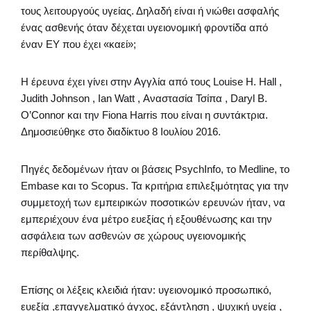
τους λειτουργούς υγείας. Δηλαδή είναι ή νιώθει ασφαλής
ένας ασθενής όταν δέχεται υγειονομική φροντίδα από
έναν ΕΥ που έχει «καεί»;
Η έρευνα έχει γίνει στην Αγγλία από τους Louise H. Hall ,
Judith Johnson , Ian Watt , Αναστασία Τσίπα , Daryl B.
O’Connor και την Fiona Harris που είναι η συντάκτρια.
Δημοσιεύθηκε στο διαδίκτυο 8 Ιουλίου 2016.
Πηγές δεδομένων ήταν οι βάσεις PsychInfo, το Medline, το
Embase και το Scopus. Τα κριτήρια επιλεξιμότητας για την
συμμετοχή των εμπειρικών ποσοτικών ερευνών ήταν, να
εμπεριέχουν ένα μέτρο ευεξίας ή εξουθένωσης και την
ασφάλεια των ασθενών σε χώρους υγειονομικής
περίθαλψης.
Επίσης οι λέξεις κλειδιά ήταν: υγειονομικό προσωπικό,
ευεξία ,επαγγελματικό άγχος, εξάντληση , ψυχική υγεία ,