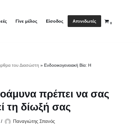
Απινιδωτές
εές
Γίνε μέλος
Είσοδος
0
άρθρα του Διασώστη
»
Ενδοοικογενειακή Βία: Η
τοάμυνα πρέπει να σας
ί τη δίωξή σας
Παναγιώτης Σπανός