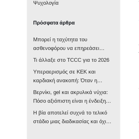
Ψυχολογία
Πρόσφατα άρθρα
Μπορεί η ταχύτητα του
ασθενοφόρου να επηρεάσει
νευρολογικά ένα βρέφος;
Τι άλλαξε στο TCCC για το 2026
Υπεραερισμός σε ΚΕΚ και
καρδιακή ανακοπή: Όταν η
επιθετική αντιμετώπιση βλάπτει
Βερνίκι, gel και ακρυλικά νύχια:
τον ασθενή
Πόσο αξιόπιστη είναι η ένδειξη
του παλμικού οξυμέτρου στο
Η βία αποτελεί συχνά το τελικό
ασθενοφόρο;
στάδιο μιας διαδικασίας και όχι
την αφετηρία της