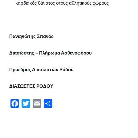
καρδιακός θάνατος στους αθλητικούς χώρους
Παναγιώτης Σπανός
Διασώστης – Πλήρωμα Ασθενοφόρου
Πρόεδρος Διασωστών Ρόδου
ΔΙΑΣΩΣΤΕΣ ΡΟΔΟΥ
F
T
E
Μ
a
w
m
ο
c
i
a
ι
e
t
i
ρ
b
t
l
α