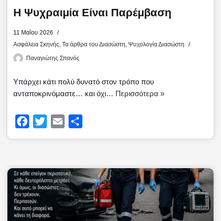
Η Ψυχραιμία Είναι Παρέμβαση
11 Μαΐου 2026
Ασφάλεια Σκηνής
,
Τα άρθρα του Διασώστη
,
Ψυχολογία Διασώστη
Παναγιώτης Σπανός
Υπάρχει κάτι πολύ δυνατό στον τρόπο που
ανταποκρινόμαστε… και όχι…
Περισσότερα »
F
T
E
Μ
a
w
m
ο
c
i
a
ι
e
t
i
ρ
b
t
l
α
o
e
σ
o
r
τ
k
ε