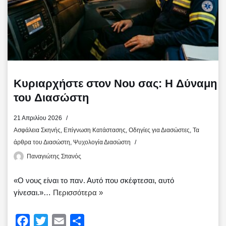
Κυριαρχήστε στον Νου σας: Η Δύναμη
του Διασώστη
21 Απριλίου 2026
Ασφάλεια Σκηνής
,
Επίγνωση Κατάστασης
,
Οδηγίες για Διασώστες
,
Τα
άρθρα του Διασώστη
,
Ψυχολογία Διασώστη
Παναγιώτης Σπανός
«Ο νους είναι το παν. Αυτό που σκέφτεσαι, αυτό
γίνεσαι.»…
Περισσότερα »
F
T
E
Μ