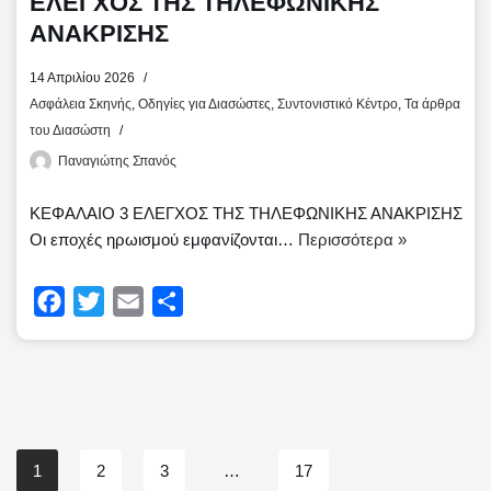
ΕΛΕΓΧΟΣ ΤΗΣ ΤΗΛΕΦΩΝΙΚΗΣ
ΑΝΑΚΡΙΣΗΣ
14 Απριλίου 2026
Ασφάλεια Σκηνής
,
Οδηγίες για Διασώστες
,
Συντονιστικό Κέντρο
,
Τα άρθρα
του Διασώστη
Παναγιώτης Σπανός
ΚΕΦΑΛΑΙΟ 3 ΕΛΕΓΧΟΣ ΤΗΣ ΤΗΛΕΦΩΝΙΚΗΣ ΑΝΑΚΡΙΣΗΣ
Οι εποχές ηρωισμού εμφανίζονται…
Περισσότερα »
F
T
E
Μ
a
w
m
ο
c
i
a
ι
e
t
i
ρ
b
t
l
α
o
e
σ
1
2
3
…
17
o
r
τ