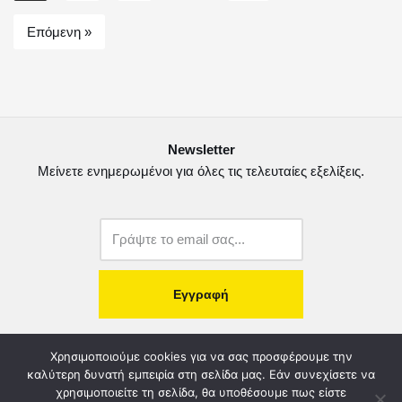
k
ε
Επόμενη »
ί
τ
ε
Newsletter
Μείνετε ενημερωμένοι για όλες τις τελευταίες εξελίξεις.
copyright@2022.
Κατασκευή Ιστοσελίδας.
Χρησιμοποιούμε cookies για να σας προσφέρουμε την
καλύτερη δυνατή εμπειρία στη σελίδα μας. Εάν συνεχίσετε να
χρησιμοποιείτε τη σελίδα, θα υποθέσουμε πως είστε
Λογοδοσία – Χρηστή Διαχείριση
Διοικητικό Συμβούλιο