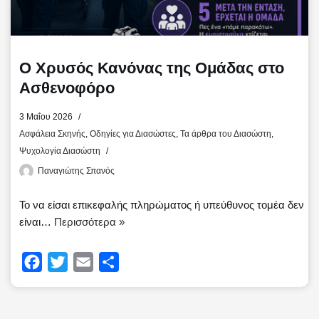
Ο Χρυσός Κανόνας της Ομάδας στο
Ασθενοφόρο
3 Μαΐου 2026
Ασφάλεια Σκηνής
,
Οδηγίες για Διασώστες
,
Τα άρθρα του Διασώστη
,
Ψυχολογία Διασώστη
Παναγιώτης Σπανός
Το να είσαι επικεφαλής πληρώματος ή υπεύθυνος τομέα δεν
είναι…
Περισσότερα »
F
T
E
Μ
a
w
m
ο
c
i
a
ι