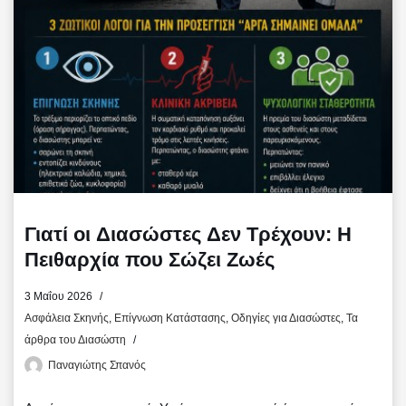
ί
τ
ε
Γιατί οι Διασώστες Δεν Τρέχουν: Η
Πειθαρχία που Σώζει Ζωές
3 Μαΐου 2026
Ασφάλεια Σκηνής
,
Επίγνωση Κατάστασης
,
Οδηγίες για Διασώστες
,
Τα
άρθρα του Διασώστη
Παναγιώτης Σπανός