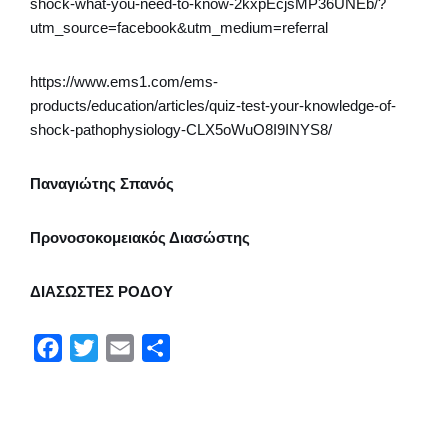
shock-what-you-need-to-know-2kxpEcjsMP36UNEb/?
utm_source=facebook&utm_medium=referral
https://www.ems1.com/ems-
products/education/articles/quiz-test-your-knowledge-of-
shock-pathophysiology-CLX5oWuO8I9INYS8/
Παναγιώτης Σπανός
Προνοσοκομειακός Διασώστης
ΔΙΑΣΩΣΤΕΣ ΡΟΔΟΥ
F
T
E
Μ
a
w
m
ο
c
i
a
ι
e
t
i
ρ