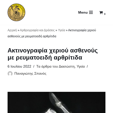
Menu
Μεταπηδήστε
0
στο
περιεχόμενο
Αρχική
»
Αρθρογραφία και Δράσεις
»
Υγεία
»
Ακτινογραφία χεριού
ασθενούς με ρευματοειδή αρθρίτιδα
Ακτινογραφία χεριού ασθενούς
με ρευματοειδή αρθρίτιδα
6 Ιουλίου 2022
Τα άρθρα του Διασώστη
,
Υγεία
Παναγιώτης Σπανός