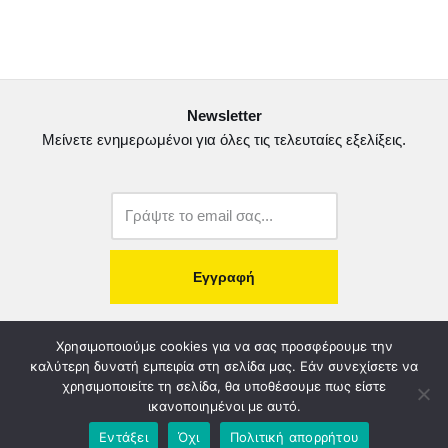
c
i
a
ι
e
t
i
ρ
b
t
l
α
o
e
σ
Newsletter
o
r
τ
Μείνετε ενημερωμένοι για όλες τις τελευταίες εξελίξεις.
k
ε
ί
τ
ε
copyright@2022.
Κατασκευή Ιστοσελίδας.
Χρησιμοποιούμε cookies για να σας προσφέρουμε την
καλύτερη δυνατή εμπειρία στη σελίδα μας. Εάν συνεχίσετε να
χρησιμοποιείτε τη σελίδα, θα υποθέσουμε πως είστε
Λογοδοσία – Χρηστή Διαχείριση
Διοικητικό Συμβούλιο
ικανοποιημένοι με αυτό.
Καταστατικό
Όροι & Πολιτικές
Πολιτική Απορρήτου
Εντάξει
Όχι
Πολιτική απορρήτου
Χορηγοί