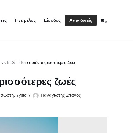
Απινιδωτές
εές
Γίνε μέλος
Είσοδος
0
 vs BLS – Ποιο σώζει περισσότερες ζωές
ρισσότερες ζωές
ιασώστη
,
Υγεία
Παναγιώτης Σπανός