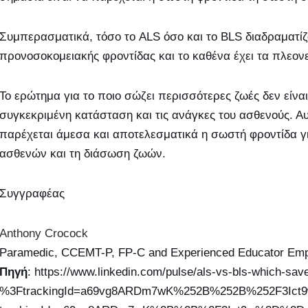
Συμπερασματικά, τόσο το ALS όσο και το BLS διαδραματί
προνοσοκομειακής φροντίδας και το καθένα έχει τα πλεονε
Το ερώτημα για το ποιο σώζει περισσότερες ζωές δεν είνα
συγκεκριμένη κατάσταση και τις ανάγκες του ασθενούς. Αυ
παρέχεται άμεσα και αποτελεσματικά η σωστή φροντίδα 
ασθενών και τη διάσωση ζωών.
Συγγραφέας
Anthony Crocock
Paramedic, CCEMT-P, FP-C and Experienced Educator Empo
Πηγή
: https://www.linkedin.com/pulse/als-vs-bls-which-sa
%3FtrackingId=a69vg8ARDm7wK%252B%252B%252F3Ict