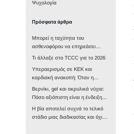
Ψυχολογία
Πρόσφατα άρθρα
Μπορεί η ταχύτητα του
ασθενοφόρου να επηρεάσει
νευρολογικά ένα βρέφος;
Τι άλλαξε στο TCCC για το 2026
Υπεραερισμός σε ΚΕΚ και
καρδιακή ανακοπή: Όταν η
επιθετική αντιμετώπιση βλάπτει
Βερνίκι, gel και ακρυλικά νύχια:
τον ασθενή
Πόσο αξιόπιστη είναι η ένδειξη
του παλμικού οξυμέτρου στο
Η βία αποτελεί συχνά το τελικό
ασθενοφόρο;
στάδιο μιας διαδικασίας και όχι
την αφετηρία της