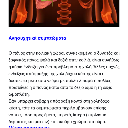
Ανησυχητικά συμπτώματα
Ο πόνος στην κοιλιακή χώρα, συγκεκριμένα ο δυνατός και
ξαφνικός πόνος ψηλά και δεξιά στην κοιλιά, είναι συνήθως
η κύρια ένδειξη για ένα πρόβλημα στη χολή. Άλλες συχνές
ενδείξεις απόφραξης της χοληδόχου κύστης είναι η
δυσπεψία μετά από γεύμα με πολλά λιπαρά ή πολλές
πρωτεΐνες ή ο πόνος κάτω από το δεξιό ώμο ή τη δεξιά
ωμοπλάτη.
Εάν υπάρχει σοβαρή απόφραξη κοντά στη χοληδόχο
κύστη, τότε τα συμπτώματα περιλαμβάνουν επίσης
ναυτία, τάση προς έμετο, πυρετό, ίκτερο (κιτρίνισμα
δέρματος και ματιών) και σκούρο χρώμα στα ούρα.
Μέτρα προστασίας