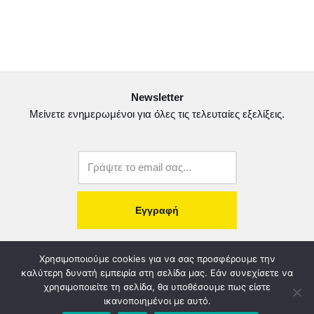
a
w
m
ο
c
i
a
ι
e
t
i
ρ
b
t
l
α
o
e
σ
Newsletter
o
r
τ
Μείνετε ενημερωμένοι για όλες τις τελευταίες εξελίξεις.
k
ε
ί
τ
ε
copyright@2022.
Κατασκευή Ιστοσελίδας.
Χρησιμοποιούμε cookies για να σας προσφέρουμε την
καλύτερη δυνατή εμπειρία στη σελίδα μας. Εάν συνεχίσετε να
χρησιμοποιείτε τη σελίδα, θα υποθέσουμε πως είστε
Λογοδοσία – Χρηστή Διαχείριση
Διοικητικό Συμβούλιο
ικανοποιημένοι με αυτό.
Καταστατικό
Όροι & Πολιτικές
Πολιτική Απορρήτου