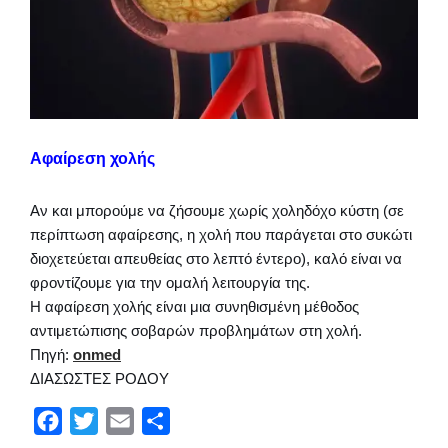
Αφαίρεση χολής
Αν και μπορούμε να ζήσουμε χωρίς χοληδόχο κύστη (σε
περίπτωση αφαίρεσης, η χολή που παράγεται στο συκώτι
διοχετεύεται απευθείας στο λεπτό έντερο), καλό είναι να
φροντίζουμε για την ομαλή λειτουργία της.
Η αφαίρεση χολής είναι μια συνηθισμένη μέθοδος
αντιμετώπισης σοβαρών προβλημάτων στη χολή.
Πηγή:
onmed
ΔΙΑΣΩΣΤΕΣ ΡΟΔΟΥ
F
T
E
Μ