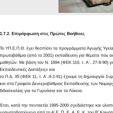
1.7.2. Επιμόρφωση στις Πρώτες Βοήθειες
Το ΥΠ.Ε.Π.Θ. έχει θεσπίσει τα προγράμματα Αγωγής Υγείας
πρωτοβάθμια (από το 2001) εκπαίδευση για θέματα που αφ
μαθητών. Με βάση τον Ν. 1894 (ΦΕΚ 110, τ. Α΄, 27-8-90) 
Εκπαιδευτικές Διατάξεις» και
το Π.Δ. 35 (ΦΕΚ 11, τ. Α΄,4-2-91) έχουμε τη δημιουργία 
και στα Γραφεία Δευτεροβάθμιας Εκπαίδευσης των Νομαρχι
διδασκαλίας για τα Γυμνάσια και τα Λύκεια.
Έτσι, κατά την πενταετία 1995-2000 σχεδιάστηκε και υλο
χρηματοδοτούμενο από το Α’ Ε. Π. Ε. Α. Ε. Κ. του Β’ Κοιν