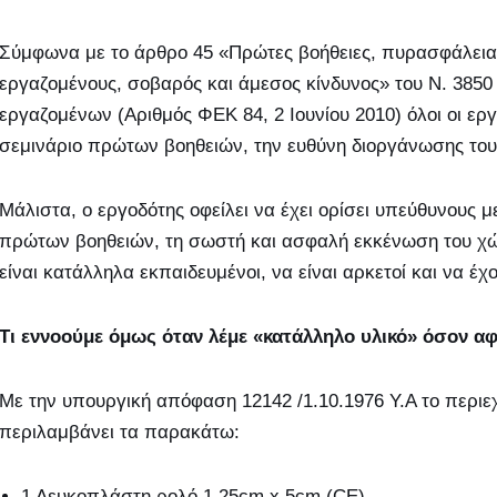
Σύμφωνα με το άρθρο 45 «Πρώτες βοήθειες, πυρασφάλει
εργαζομένους, σοβαρός και άμεσος κίνδυνος» του Ν. 3850 
εργαζομένων (Αριθμός ΦΕΚ 84, 2 Ιουνίου 2010) όλοι οι ε
σεμινάριο πρώτων βοηθειών, την ευθύνη διοργάνωσης του 
Μάλιστα, ο εργοδότης οφείλει να έχει ορίσει υπεύθυνους 
πρώτων βοηθειών, τη σωστή και ασφαλή εκκένωση του χώρ
είναι κατάλληλα εκπαιδευμένοι, να είναι αρκετοί και να 
Τι εννοούμε όμως όταν λέμε «κατάλληλο υλικό» όσον αφ
Με την υπουργική απόφαση 12142 /1.10.1976 Υ.Α το περιε
περιλαμβάνει τα παρακάτω:
1 Λευκοπλάστη ρολό 1,25cm x 5cm (CE),