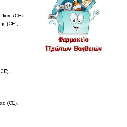
edium (CE),
ge (CE),
(CE),
ατα (CE),