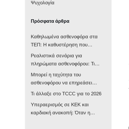
Ψυχολογία
Πρόσφατα άρθρα
Καθηλωμένα ασθενοφόρα στα
ΤΕΠ: Η καθυστέρηση που
αποδυναμώνει ολόκληρο το
Ρεαλιστικά σενάρια για
σύστημα
πληρώματα ασθενοφόρου: Τι
δείχνει νέα μελέτη
Μπορεί η ταχύτητα του
ασθενοφόρου να επηρεάσει
νευρολογικά ένα βρέφος;
Τι άλλαξε στο TCCC για το 2026
Υπεραερισμός σε ΚΕΚ και
καρδιακή ανακοπή: Όταν η
επιθετική αντιμετώπιση βλάπτει
τον ασθενή