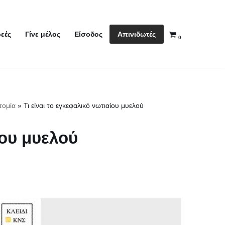
Απινιδωτές
εές
Γίνε μέλος
Είσοδος
0
τομία
»
Τι είναι το εγκεφαλικό νωτιαίου μυελού
ίου μυελού