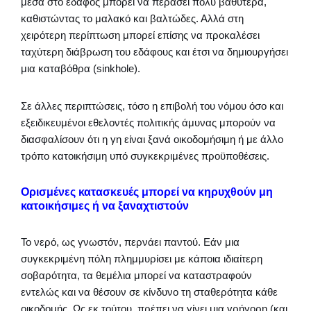
μέσα στο έδαφος μπορεί να περάσει πολύ βαθύτερα,
καθιστώντας το μαλακό και βαλτώδες. Αλλά στη
χειρότερη περίπτωση μπορεί επίσης να προκαλέσει
ταχύτερη διάβρωση του εδάφους και έτσι να δημιουργήσει
μια καταβόθρα (sinkhole).
Σε άλλες περιπτώσεις, τόσο η επιβολή του νόμου όσο και
εξειδικευμένοι εθελοντές πολιτικής άμυνας μπορούν να
διασφαλίσουν ότι η γη είναι ξανά οικοδομήσιμη ή με άλλο
τρόπο κατοικήσιμη υπό συγκεκριμένες προϋποθέσεις.
Ορισμένες κατασκευές μπορεί να κηρυχθούν μη
κατοικήσιμες ή να ξαναχτιστούν
Το νερό, ως γνωστόν, περνάει παντού. Εάν μια
συγκεκριμένη πόλη πλημμυρίσει με κάποια ιδιαίτερη
σοβαρότητα, τα θεμέλια μπορεί να καταστραφούν
εντελώς και να θέσουν σε κίνδυνο τη σταθερότητα κάθε
οικοδομής. Ως εκ τούτου, πρέπει να γίνει μια γρήγορη (και