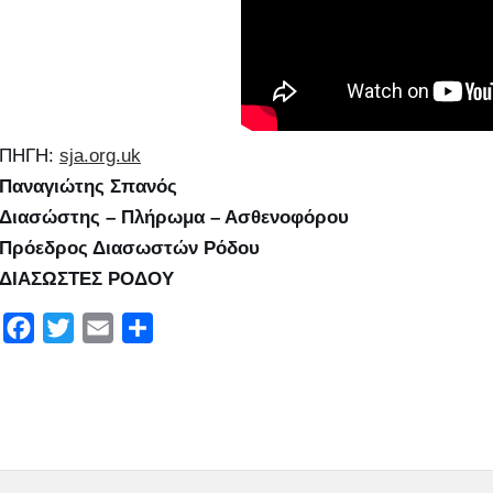
ΠΗΓΗ:
sja.org.uk
Παναγιώτης Σπανός
Διασώστης – Πλήρωμα – Ασθενοφόρου
Πρόεδρος Διασωστών Ρόδου
ΔΙΑΣΩΣΤΕΣ ΡΟΔΟΥ
F
T
E
Μ
a
w
m
ο
c
i
a
ι
e
t
i
ρ
b
t
l
α
o
e
σ