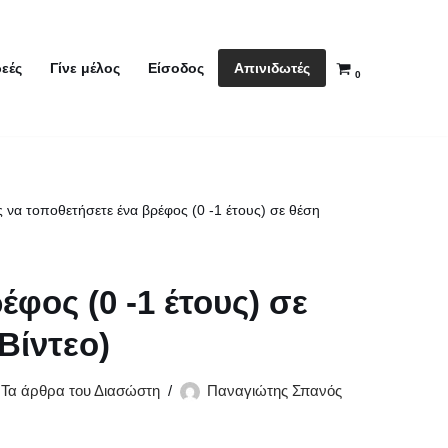
Απινιδωτές
εές
Γίνε μέλος
Είσοδος
0
 να τοποθετήσετε ένα βρέφος (0 -1 έτους) σε θέση
φος (0 -1 έτους) σε
Βίντεο)
,
Τα άρθρα του Διασώστη
Παναγιώτης Σπανός