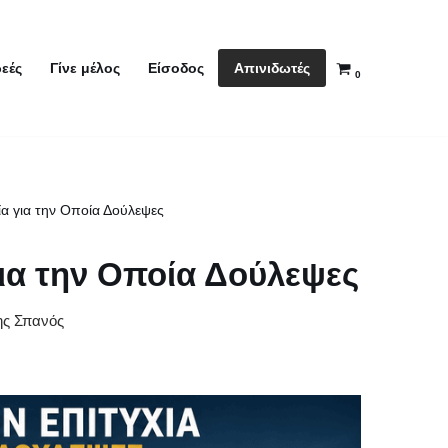
Απινιδωτές
εές
Γίνε μέλος
Είσοδος
0
α για την Οποία Δούλεψες
ια την Οποία Δούλεψες
ης Σπανός