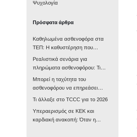
Ψυχολογία
Πρόσφατα άρθρα
Καθηλωμένα ασθενοφόρα στα
ΤΕΠ: Η καθυστέρηση που
αποδυναμώνει ολόκληρο το
Ρεαλιστικά σενάρια για
σύστημα
πληρώματα ασθενοφόρου: Τι
δείχνει νέα μελέτη
Μπορεί η ταχύτητα του
ασθενοφόρου να επηρεάσει
νευρολογικά ένα βρέφος;
Τι άλλαξε στο TCCC για το 2026
Υπεραερισμός σε ΚΕΚ και
καρδιακή ανακοπή: Όταν η
επιθετική αντιμετώπιση βλάπτει
τον ασθενή