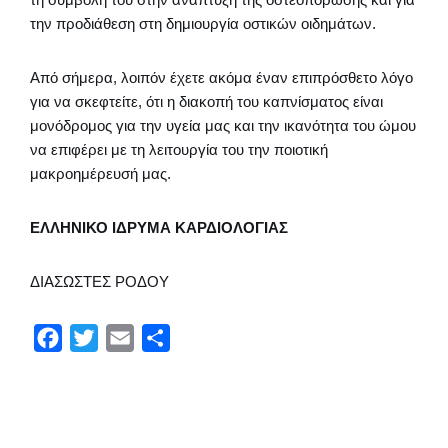
την προδιάθεση στη δημιουργία οστικών οιδημάτων.
Από σήμερα, λοιπόν έχετε ακόμα έναν επιπρόσθετο λόγο
για να σκεφτείτε, ότι η διακοπή του καπνίσματος είναι
μονόδρομος για την υγεία μας και την ικανότητα του ώμου
να επιφέρει με τη λειτουργία του την ποιοτική
μακροημέρευσή μας.
ΕΛΛΗΝΙΚΟ ΙΔΡΥΜΑ ΚΑΡΔΙΟΛΟΓΙΑΣ
ΔΙΑΣΩΣΤΕΣ ΡΟΔΟΥ
F
T
E
Μ
a
w
m
ο
c
i
a
ι
e
t
i
ρ