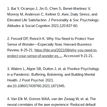
1. Bai Y, Ocampo J, Jin G, Chen S, Benet-Martinez V,
Monroy M, Anderson C, Keltner D. Awe, Daily Stress, and
Elevated Life Satisfaction. J Personality & Soc Psychology:
Attitudes & Social Cognition 2021;120:837-60.
2. Fessell DP, Reivich K. Why You Need to Protect Your
Sense of Wonder—Especially Now. Harvard Business
Review, 8-25-21.
https://hbr.org/2021/08/why-you-need-to-
protect-your-sense-of-wonder-es…
. Accessed 9-21-21.
3. Waters L, Algoe SB, Dutton J, et. al. Positive Psychology
in a Pandemic: Buffering, Bolstering, and Building Mental
Health. J Posit Psychol. 2021.
doi:10.1080/17439760.2021.1871945.
4. Van Elk M, Gomes MAA, van der Zwaag W, et. al. The
neural correlates of the awe experience: Reduced default