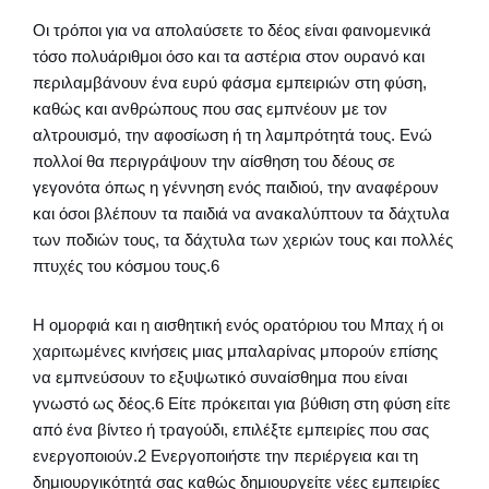
Οι τρόποι για να απολαύσετε το δέος είναι φαινομενικά
τόσο πολυάριθμοι όσο και τα αστέρια στον ουρανό και
περιλαμβάνουν ένα ευρύ φάσμα εμπειριών στη φύση,
καθώς και ανθρώπους που σας εμπνέουν με τον
αλτρουισμό, την αφοσίωση ή τη λαμπρότητά τους. Ενώ
πολλοί θα περιγράψουν την αίσθηση του δέους σε
γεγονότα όπως η γέννηση ενός παιδιού, την αναφέρουν
και όσοι βλέπουν τα παιδιά να ανακαλύπτουν τα δάχτυλα
των ποδιών τους, τα δάχτυλα των χεριών τους και πολλές
πτυχές του κόσμου τους.6
Η ομορφιά και η αισθητική ενός ορατόριου του Μπαχ ή οι
χαριτωμένες κινήσεις μιας μπαλαρίνας μπορούν επίσης
να εμπνεύσουν το εξυψωτικό συναίσθημα που είναι
γνωστό ως δέος.6 Είτε πρόκειται για βύθιση στη φύση είτε
από ένα βίντεο ή τραγούδι, επιλέξτε εμπειρίες που σας
ενεργοποιούν.2 Ενεργοποιήστε την περιέργεια και τη
δημιουργικότητά σας καθώς δημιουργείτε νέες εμπειρίες