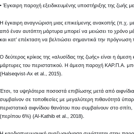
• Έγκαιρη παροχή εξειδικευμένης υποστήριξης της ζωής μ
Η έγκαιρη αναγνώριση μιας επικείμενης ανακοπής (π.χ. 
από έναν αυτόπτη μάρτυρα μπορεί να μειώσει το χρόνο μέ
και κατ’ επέκταση να βελτιώσει σημαντικά την πρόγνωση το
Ο δεύτερος κρίκος της «αλυσίδας της ζωής» είναι η άμεση
μάρτυρες του περιστατικού. Η άμεση παροχή ΚΑΡ.Π.Α. μπο
(Halseqvist-Ax et al., 2015).
Έτσι, τα υψηλότερα ποσοστά επιβίωσης μετά από αιφνίδι
συμβαίνον σε τοποθεσίες με μεγαλύτερη πιθανότητά ύπα
περιστατικά αιφνίδιου θανάτου που συμβαίνουν στο σπίτι,
(περίπου 6%) (Αl-Kathib et al., 2018).
Η καρδιοπνευμονική αναζωογόνηση συνίσταται στην παρ