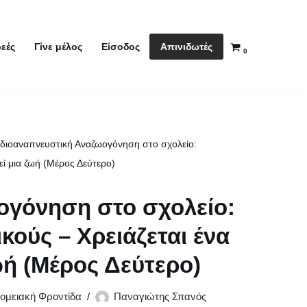
Απινιδωτές
εές
Γίνε μέλος
Είσοδος
0
διοαναπνευστική Αναζωογόνηση στο σχολείο:
εί μια ζωή (Μέρος Δεύτερο)
ογόνηση στο σχολείο:
κούς – Xρειάζεται ένα
ωή (Μέρος Δεύτερο)
ομειακή Φροντίδα
Παναγιώτης Σπανός