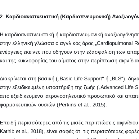
2. Καρδιοαναπνευστική (Καρδιοπνευμονική) Αναζωογό
Η καρδιοαναπνευστική ή καρδιοπνευμονική αναζωογόνηση 
στην ελληνική γλώσσα ο αγγλικός όρος „Cardiopulmonal Res
ενέργειες εκείνες που οδηγούν στην εξασφάλιση των απαρ
και της κυκλοφορίας του αίματος στην περίπτωση αιφνίδι
Διακρίνεται στη βασική („Basic Life Support“ ή „BLS“), δη
στην εξειδικευμένη υποστήριξη της ζωής („Advanced Life S
από εξειδικευμένο ιατρονοσηλευτικό προσωπικό και απαιτε
φαρμακευτικών ουσιών (Perkins et al., 2015).
Επειδή περισσότερες από τις μισές περιπτώσεις αιφνίδιου
Kathib et al., 2018), είναι σαφές ότι τις περισσότερες φορ