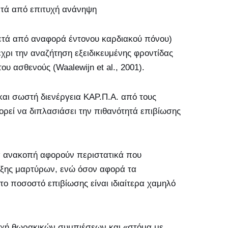
ετά από επιτυχή ανάνηψη
μετά από αναφορά έντονου καρδιακού πόνου)
χρι την αναζήτηση εξειδικευμένης φροντίδας
υ ασθενούς (Waalewijn et al., 2001).
 και σωστή διενέργεια ΚΑΡ.Π.Α. από τους
ρεί να διπλασιάσει την πιθανότητά επιβίωσης
α ανακοπή αφορούν περιστατικά που
ρξης μαρτύρων, ενώ όσον αφορά τα
 το ποσοστό επιβίωσης είναι ιδιαίτερα χαμηλό
οχή θωρακικών συμπιέσεων και «στόμα με