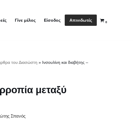
Απινιδωτές
εές
Γίνε μέλος
Είσοδος
0
άρθρα του Διασώστη
»
Ινσουλίνη και διαβήτης –
ορροπία μεταξύ
ώτης Σπανός