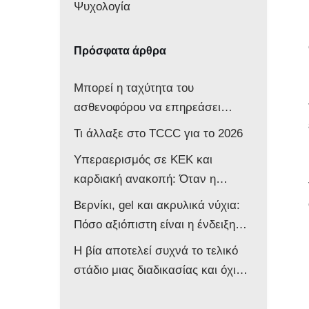
Ψυχολογία
Πρόσφατα άρθρα
Μπορεί η ταχύτητα του
ασθενοφόρου να επηρεάσει
νευρολογικά ένα βρέφος;
Τι άλλαξε στο TCCC για το 2026
Υπεραερισμός σε ΚΕΚ και
καρδιακή ανακοπή: Όταν η
επιθετική αντιμετώπιση βλάπτει
Βερνίκι, gel και ακρυλικά νύχια:
τον ασθενή
Πόσο αξιόπιστη είναι η ένδειξη
του παλμικού οξυμέτρου στο
Η βία αποτελεί συχνά το τελικό
ασθενοφόρο;
στάδιο μιας διαδικασίας και όχι
την αφετηρία της