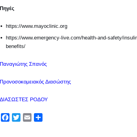
Πηγές
https://www.mayoclinic.org
https://www.emergency-live.com/health-and-safety/insuli
benefits/
Παναγιώτης Σπανός
Προνοσοκομειακός Διασώστης
ΔΙΑΣΩΣΤΕΣ ΡΟΔΟΥ
F
T
E
Μ
a
w
m
ο
c
i
a
ι