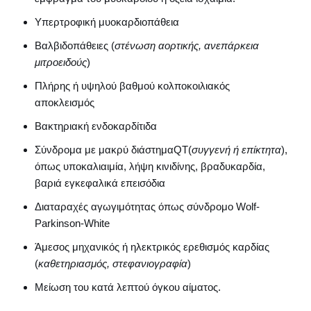
Υπερτροφική μυοκαρδιοπάθεια
Βαλβιδοπάθειες (
στένωση αορτικής, ανεπάρκεια
μιτροειδούς
)
Πλήρης ή υψηλού βαθμού κολποκοιλιακός
αποκλεισμός
Βακτηριακή ενδοκαρδίτιδα
Σύνδρομα με μακρύ διάστημαQT(
συγγενή ή επίκτητα
),
όπως υποκαλιαιμία, λήψη κινιδίνης, βραδυκαρδία,
βαριά εγκεφαλικά επεισόδια
Διαταραχές αγωγιμότητας όπως σύνδρομο Wolf-
Parkinson-White
Άμεσος μηχανικός ή ηλεκτρικός ερεθισμός καρδίας
(
καθετηριασμός, στεφανιογραφία
)
Μείωση του κατά λεπτού όγκου αίματος.