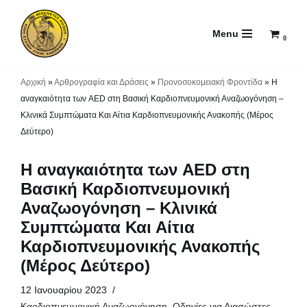
Menu
Μεταπηδήστε
0
στο
περιεχόμενο
Αρχική
»
Αρθρογραφία και Δράσεις
»
Προνοσοκομειακή Φροντίδα
»
Η
αναγκαιότητα των AED στη Βασική Καρδιοπνευμονική Αναζωογόνηση –
Κλινικά Συμπτώματα Και Αίτια Καρδιοπνευμονικής Ανακοπής (Μέρος
Δεύτερο)
Η αναγκαιότητα των AED στη
Βασική Καρδιοπνευμονική
Αναζωογόνηση – Κλινικά
Συμπτώματα Και Αίτια
Καρδιοπνευμονικής Ανακοπής
(Μέρος Δεύτερο)
12 Ιανουαρίου 2023
Καρδιοπνευμονική Αναζωογόνηση
,
Οδηγίες για Διασώστες
,