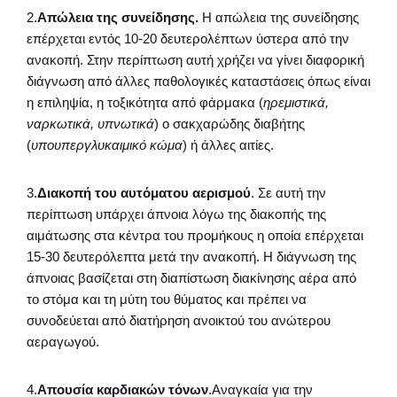
2.
Απώλεια της συνείδησης.
Η απώλεια της συνείδησης
επέρχεται εντός 10-20 δευτερολέπτων ύστερα από την
ανακοπή. Στην περίπτωση αυτή χρήζει να γίνει διαφορική
διάγνωση από άλλες παθολογικές καταστάσεις όπως είναι
η επιληψία, η τοξικότητα από φάρμακα (
ηρεμιστικά,
ναρκωτικά, υπνωτικά
) ο σακχαρώδης διαβήτης
(
υπουπεργλυκαιμικό κώμα
) ή άλλες αιτίες.
3.
Διακοπή του αυτόματου αερισμού
. Σε αυτή την
περίπτωση υπάρχει άπνοια λόγω της διακοπής της
αιμάτωσης στα κέντρα του προμήκους η οποία επέρχεται
15-30 δευτερόλεπτα μετά την ανακοπή. Η διάγνωση της
άπνοιας βασίζεται στη διαπίστωση διακίνησης αέρα από
το στόμα και τη μύτη του θύματος και πρέπει να
συνοδεύεται από διατήρηση ανοικτού του ανώτερου
αεραγωγού.
4.
Απουσία καρδιακών τόνων
.Αναγκαία για την