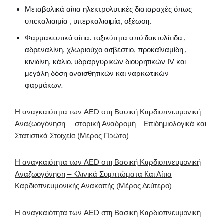
Μεταβολικά αίτια ηλεκτρολυτικές διαταραχές όπως
υποκαλιαιμία , υπερκαλιαιμία, οξέωση.
Φαρμακευτικά αίτια: τοξικότητα από δακτυλίτιδα ,
αδρεναλίνη, χλωριούχο ασβέστιο, προκαϊναμίδη ,
κινιδίνη, κάλιο, υδραργυρικών διουρητικών IV και
μεγάλη δόση αναισθητικών και ναρκωτικών
φαρμάκων
.
Η αναγκαιότητα των AED στη Βασική Καρδιοπνευμονική
Αναζωογόνηση – Ιστορική Αναδρομή – Επιδημιολογικά και
Στατιστικά Στοιχεία (Μέρος Πρώτο)
Η αναγκαιότητα των AED στη Βασική Καρδιοπνευμονική
Αναζωογόνηση – Κλινικά Συμπτώματα Και Αίτια
Καρδιοπνευμονικής Ανακοπής (Μέρος Δεύτερο)
Η αναγκαιότητα των AED στη Βασική Καρδιοπνευμονική