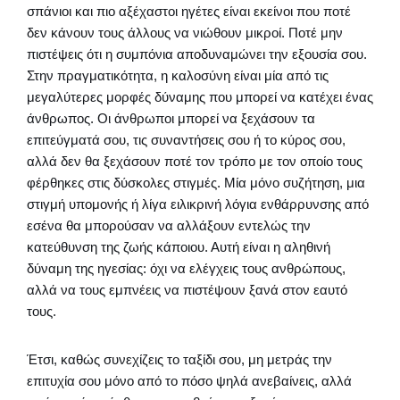
σπάνιοι και πιο αξέχαστοι ηγέτες είναι εκείνοι που ποτέ
δεν κάνουν τους άλλους να νιώθουν μικροί. Ποτέ μην
πιστέψεις ότι η συμπόνια αποδυναμώνει την εξουσία σου.
Στην πραγματικότητα, η καλοσύνη είναι μία από τις
μεγαλύτερες μορφές δύναμης που μπορεί να κατέχει ένας
άνθρωπος. Οι άνθρωποι μπορεί να ξεχάσουν τα
επιτεύγματά σου, τις συναντήσεις σου ή το κύρος σου,
αλλά δεν θα ξεχάσουν ποτέ τον τρόπο με τον οποίο τους
φέρθηκες στις δύσκολες στιγμές. Μία μόνο συζήτηση, μια
στιγμή υπομονής ή λίγα ειλικρινή λόγια ενθάρρυνσης από
εσένα θα μπορούσαν να αλλάξουν εντελώς την
κατεύθυνση της ζωής κάποιου. Αυτή είναι η αληθινή
δύναμη της ηγεσίας: όχι να ελέγχεις τους ανθρώπους,
αλλά να τους εμπνέεις να πιστέψουν ξανά στον εαυτό
τους.
Έτσι, καθώς συνεχίζεις το ταξίδι σου, μη μετράς την
επιτυχία σου μόνο από το πόσο ψηλά ανεβαίνεις, αλλά