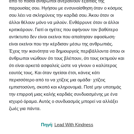
από το πόσοι άνθρωποι ανεβαίνουν εξαιτίας της
παρουσίας σου. Ηγήσου με ενσυναίσθηση όταν ο κόσμος
σου λέει να σκληρύνεις την καρδιά σου. Άκου όταν οι
άλλοι θέλουν μόνο να μιλούν. Ενθάρρυνε όταν οι άλλοι
κριτικάρουν. Γιατί οι ηγέτες που αφήνουν τον βαθύτερο
αντίκτυπο δεν είναι εκείνοι που απαίτησαν αφοσίωση·
είναι εκείνοι που την κέρδισαν μέσω της ανθρωπιάς.
Έχεις την ικανότητα να δημιουργείς περιβάλλοντα όπου οι
άνθρωποι νιώθουν ότι τους βλέπουν, ότι τους εκτιμούν και
ότι είναι αρκετά ασφαλείς ώστε να γίνουν ο καλύτερος
εαυτός τους. Και όταν ηγείσαι έτσι, κάνεις κάτι
περισσότερο από το να χτίζεις μια ομάδα· χτίζεις
εμπιστοσύνη, σκοπό και κληρονομιά. Ποτέ μην υποτιμάς
την επιρροή μιας καλής καρδιάς συνδυασμένης με ένα
ισχυρό όραμα. Αυτός ο συνδυασμός μπορεί να αλλάξει
ζωές για πάντα.
Πηγή
:
Lead With Kindness