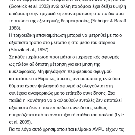
(Gorelick et al. 1993) ενώ άλλη παρόμοια έχει δείξει υψηλή
επίδραση στην τριχοειδική επαναιμάτωση στα παιδιά άμα
τη πτώσει της εξωτερικής θερμοκρασίας (Schriger & Baraff
1988).
Η τριχοειδική επαναιμάτωση μπορεί να μετρηθεί με ποιο
αξιόπιστο τρόπο στο μέτωπο ή στο μέσο του στέρνου
(Strozik et al., 1997).
Σε κάθε περίπτωση προτιμάται ο περιφερικός σφυγμός
ως πλέον αξιόπιστη μέτρηση για εκτίμηση της
κυκλοφορίας. Μη ψηλάφηση περιφερικού σφυγμού
κατατάσσει το θύμα ως άμεσης αντιμετώπισης ενώ όσα
θύματα έχουν ψηλαφητό σφυγμό αξιολογούνται στη
συνέχεια αναφορικώς με το επίπεδο συνείδησης. Στα
παιδιά η ικανότητα να ακολουθούν εντολές δεν αποτελεί
αξιόπιστο δείκτη του επιπέδου συνείδησης καθώς
επηρεάζεται από το αναπτυξιακό στάδιο του παιδιού (Lyle
et al. 2009).
Για το λόγο αυτό χρησιμοποιείται κλίμακα AVPU (έχων τις