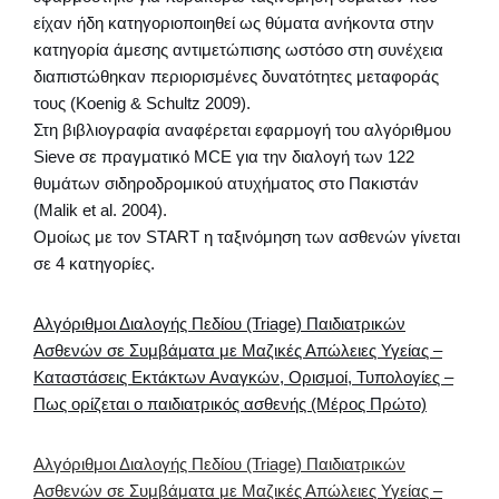
είχαν ήδη κατηγοριοποιηθεί ως θύματα ανήκοντα στην
κατηγορία άμεσης αντιμετώπισης ωστόσο στη συνέχεια
διαπιστώθηκαν περιορισμένες δυνατότητες μεταφοράς
τους (Koenig & Schultz 2009).
Στη βιβλιογραφία αναφέρεται εφαρμογή του αλγόριθμου
Sieve σε πραγματικό MCE για την διαλογή των 122
θυμάτων σιδηροδρομικού ατυχήματος στο Πακιστάν
(Malik et al. 2004).
Ομοίως με τον START η ταξινόμηση των ασθενών γίνεται
σε 4 κατηγορίες.
Αλγόριθμοι Διαλογής Πεδίου (Triage) Παιδιατρικών
Ασθενών σε Συμβάματα με Μαζικές Απώλειες Υγείας –
Καταστάσεις Εκτάκτων Αναγκών, Ορισμοί, Τυπολογίες –
Πως ορίζεται ο παιδιατρικός ασθενής (Μέρος Πρώτο)
Αλγόριθμοι Διαλογής Πεδίου (Triage) Παιδιατρικών
Ασθενών σε Συμβάματα με Μαζικές Απώλειες Υγείας –