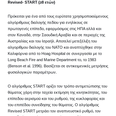
Revised- START (≥8 ετών)
Πρόκειται για ένα από τους ευρύτατα χρησιμοποιούμενους
αλγόριθμους διαλογής πεδίου για ενηλίκους σε
πρωτογενές επίπεδο, εφαρμόσιμος στις ΗΠΑ αλλά και
στον Καναδά, στην Σαουδική Αραβία και σε περιοχές της
Αυστραλίας και του Ισραήλ. Αποτελεί μετεξέλιξη του
αλγορίθμου διαλογής του ΝΑΤΟ και αναπτύχθηκε στην
Καλιφόρνια από το Hoag Hospital σε συνεργασία με το
Long Beach Fire and Marine Department το, το 1983
(Benson et al. 1996). Βασίζεται σε αντικειμενικές μετρήσεις
φυσιολογικών παραμέτρων.
Ο αλγόριθμος START ορίζει τον τρόπο αντιμετώπισης του
θύματος χάρη στην ταχεία εκτίμηση της κινητικότητας, του
επίπεδου αερισμού και του ρυθμού, της κυκλοφορίας και
του επιπέδου συνείδησης του θύματος. Ο αλγόριθμος
Revised START μετράει τον αναπνευστικό ρυθμό, τον