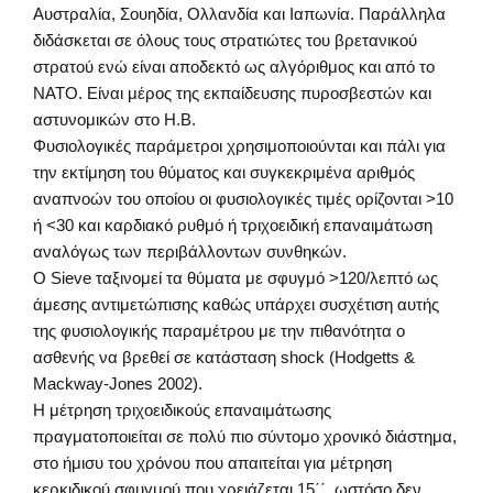
Αυστραλία, Σουηδία, Ολλανδία και Ιαπωνία. Παράλληλα
διδάσκεται σε όλους τους στρατιώτες του βρετανικού
στρατού ενώ είναι αποδεκτό ως αλγόριθμος και από το
ΝΑΤΟ. Είναι μέρος της εκπαίδευσης πυροσβεστών και
αστυνομικών στο Η.Β.
Φυσιολογικές παράμετροι χρησιμοποιούνται και πάλι για
την εκτίμηση του θύματος και συγκεκριμένα αριθμός
αναπνοών του οποίου οι φυσιολογικές τιμές ορίζονται >10
ή <30 και καρδιακό ρυθμό ή τριχοειδική επαναιμάτωση
αναλόγως των περιβάλλοντων συνθηκών.
O Sieve ταξινομεί τα θύματα με σφυγμό >120/λεπτό ως
άμεσης αντιμετώπισης καθώς υπάρχει συσχέτιση αυτής
της φυσιολογικής παραμέτρου με την πιθανότητα ο
ασθενής να βρεθεί σε κατάσταση shock (Hodgetts &
Mackway-Jones 2002).
Η μέτρηση τριχοειδικούς επαναιμάτωσης
πραγματοποιείται σε πολύ πιο σύντομο χρονικό διάστημα,
στο ήμισυ του χρόνου που απαιτείται για μέτρηση
κερκιδικού σφυγμού που χρειάζεται 15΄΄, ωστόσο δεν