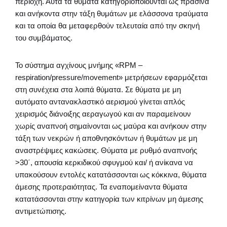
περιοχή. Αυτά τα θύματα κατηγοριοποιούνται ως πράσινα
και ανήκοντα στην τάξη θυμάτων με ελάσσονα τραύματα
και τα οποία θα μεταφερθούν τελευταία από την σκηνή
του συμβάματος.
Το σύστημα αγχίνους μνήμης «RPM –
respiration/pressure/movement» μετρήσεων εφαρμόζεται
στη συνέχεια στα λοιπά θύματα. Σε θύματα με μη
αυτόματο αντανακλαστικό αερισμού γίνεται απλός
χειρισμός διάνοιξης αεραγωγού και αν παραμείνουν
χωρίς αναπνοή σημαίνονται ως μαύρα και ανήκουν στην
τάξη των νεκρών ή αποθνησκόντων ή θυμάτων με μη
αναστρέψιμες κακώσεις. Θύματα με ρυθμό αναπνοής
>30΄, απουσία κερκιδικού σφυγμού και/ ή ανίκανα να
υπακούσουν εντολές κατατάσσονται ως κόκκινα, θύματα
άμεσης προτεραιότητας. Τα εναπομείναντα θύματα
κατατάσσονται στην κατηγορία των κιτρίνων μη άμεσης
αντιμετώπισης.