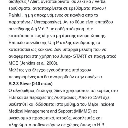
αισθήσεις / Alert, ανταποκρίνεται σε λεκτικά / Verbal
ερεθίσματα, ανταποκρίνεται σε ερεθίσματα πόνου /
Painful , ή μη αποκρινόμενος σε κανένα από τα
παραπάνω / Unresponsive). Αν το θύμα είναι επιπέδου
συνείδησης Α ή V ή P με ορθή απόκριση τότε
κατατάσσεται ως κίτρινο μη άμεσης αντιμετώπισης.
Επίπεδο συνείδησης U ή P απλής αντίδρασης το
κατατάσσει ως κόκκινο. Δεν υπάρχει μελέτη που να
αναφέρεται στη χρήση του Jump- START σε πραγματικό
ΜCE (Jenkins et al. 2008).
Μελέτες για έλεγχο εγκυρότητας υπάρχουν
περιορισμένες και θα αναφερθούν στην συνέχεια.
Β.2.3 Sieve (≥10 ετών)
Ο αλγόριθμος διαλογής Sieve χρησιμοποιείται κυρίως στο
Η.Β και σε περιοχές της Αυστραλίας. Από το 1994 έχει
υιοθετηθεί και διδάσκεται στο μάθημα του Major Incident
Medical Management and Support (MIMMS) σε
υγειονομικό προσωπικό, ιατρούς, νοσηλευτές και
πληρώματα ασθενοφόρων σε χώρες όπως το Η.Β.,