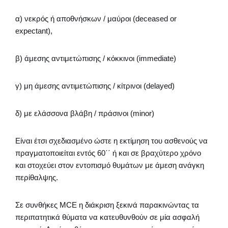
α) νεκρός ή αποθνήσκων / μαύροι (deceased or
expectant),
β) άμεσης αντιμετώπισης / κόκκινοι (immediate)
γ) μη άμεσης αντιμετώπισης / κίτρινοι (delayed)
δ) με ελάσσονα βλάβη / πράσινοι (minor)
Είναι έτσι σχεδιασμένο ώστε η εκτίμηση του ασθενούς να
πραγματοποιείται εντός 60΄΄ ή και σε βραχύτερο χρόνο
και στοχεύει στον εντοπισμό θυμάτων με άμεση ανάγκη
περίθαλψης.
Σε συνθήκες MCE η διάκριση ξεκινά παρακινώντας τα
περιπατητικά θύματα να κατευθυνθούν σε μία ασφαλή