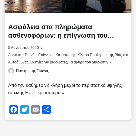
Ασφάλεια στα πληρώματα
ασθενοφόρων: η επίγνωση του
κινδύνου σώζει ζωές
5 Αυγούστου 2026
Ασφάλεια Σκηνής
,
Επίγνωση Κατάστασης
,
Κέντρο Πρόληψης της Βίας και
Αυτοάμυνας
,
Οδηγίες για Διασώστες
,
Τα άρθρα του Διασώστη
Παναγιώτης Σπανός
Από την καθημερινή κλήση μέχρι το περιστατικό υψηλής
απειλής Η…
Περισσότερα »
F
T
E
Μ
a
w
m
ο
c
i
a
ι
e
t
i
ρ