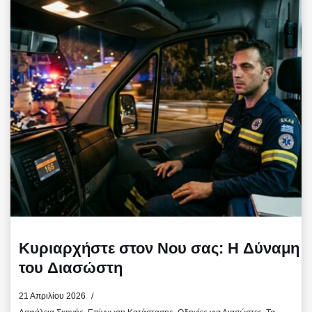
b
t
l
α
o
e
σ
o
r
τ
k
ε
ί
τ
ε
Κυριαρχήστε στον Νου σας: Η Δύναμη
του Διασώστη
21 Απριλίου 2026