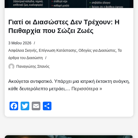
Γιατί οι Διασώστες Δεν Τρέχουν: Η
Πειθαρχία που Σώζει Ζωές
3 Μαΐου 2026
Ασφάλεια Σκηνής
,
Επίγνωση Κατάστασης
,
Οδηγίες για Διασώστες
,
Τα
άρθρα του Διασώστη
Παναγιώτης Σπανός
Ακούγεται αντιφατικό. Υπάρχει μια ιατρική έκτακτη ανάγκη,
κάθε δευτερόλεπτο μετράει,…
Περισσότερα »
F
T
E
Μ
a
w
m
ο
c
i
a
ι
e
t
i
ρ