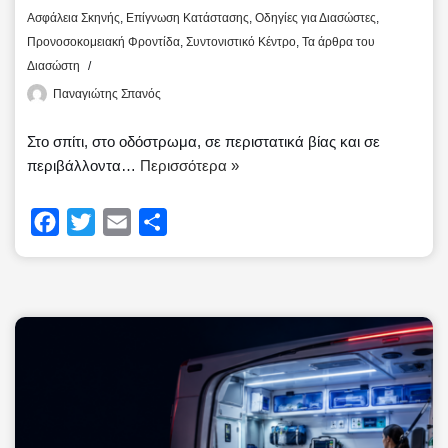
Ασφάλεια Σκηνής
,
Επίγνωση Κατάστασης
,
Οδηγίες για Διασώστες
,
Προνοσοκομειακή Φροντίδα
,
Συντονιστικό Κέντρο
,
Τα άρθρα του
Διασώστη
Παναγιώτης Σπανός
Στο σπίτι, στο οδόστρωμα, σε περιστατικά βίας και σε
περιβάλλοντα…
Περισσότερα »
F
T
E
Μ
a
w
m
ο
c
i
a
ι
e
t
i
ρ
b
t
l
α
o
e
σ
o
r
τ
k
ε
ί