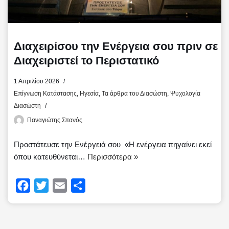
Διαχειρίσου την Ενέργεια σου πριν σε
Διαχειριστεί το Περιστατικό
1 Απριλίου 2026
Επίγνωση Κατάστασης
,
Ηγεσία
,
Τα άρθρα του Διασώστη
,
Ψυχολογία
Διασώστη
Παναγιώτης Σπανός
Προστάτευσε την Ενέργειά σου «Η ενέργεια πηγαίνει εκεί
όπου κατευθύνεται…
Περισσότερα »
F
T
E
Μ
a
w
m
ο
c
i
a
ι
e
t
i
ρ