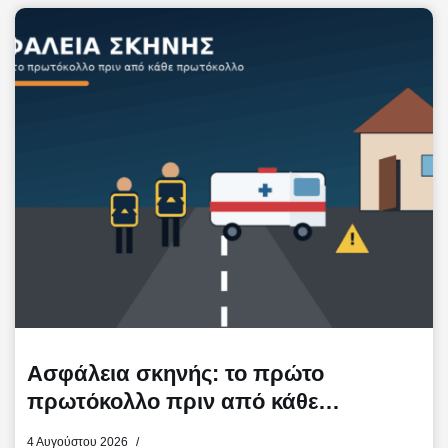
b
t
l
α
o
e
σ
o
r
τ
k
ε
ί
τ
ε
Ασφάλεια σκηνής: το πρώτο
πρωτόκολλο πριν από κάθε
πρωτόκολλο
4 Αυγούστου 2026