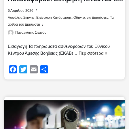
Αντιμετώπιση
6 Απριλίου 2026
Ασφάλεια Σκηνής
,
Επίγνωση Κατάστασης
,
Οδηγίες για Διασώστες
,
Τα
άρθρα του Διασώστη
Παναγιώτης Σπανός
Εισαγωγή Τα πληρώματα ασθενοφόρων του Εθνικού
Κέντρου Άμεσης Βοήθειας (ΕΚΑΒ)…
Περισσότερα »
F
T
E
Μ
a
w
m
ο
c
i
a
ι
e
t
i
ρ
b
t
l
α
o
e
σ
o
r
τ
k
ε