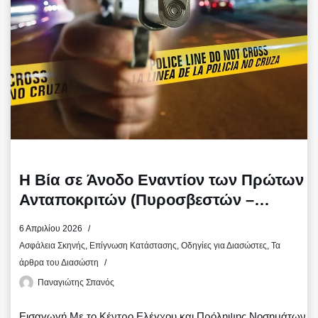
ί
τ
ε
Η Βία σε Άνοδο Εναντίον των Πρώτων
Ανταποκριτών (Πυροσβεστών –
Πληρωμάτων Ασθενοφόρων)
6 Απριλίου 2026
Ασφάλεια Σκηνής
,
Επίγνωση Κατάστασης
,
Οδηγίες για Διασώστες
,
Τα
άρθρα του Διασώστη
Παναγιώτης Σπανός
Εισαγωγή Με το Κέντρο Ελέγχου και Πρόληψης Νοσημάτων