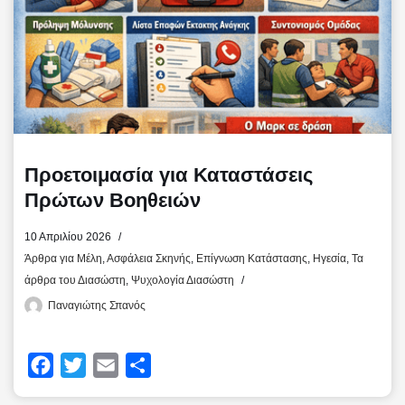
ε
Προετοιμασία για Καταστάσεις
Πρώτων Βοηθειών
10 Απριλίου 2026
Άρθρα για Μέλη
,
Ασφάλεια Σκηνής
,
Επίγνωση Κατάστασης
,
Ηγεσία
,
Τα
άρθρα του Διασώστη
,
Ψυχολογία Διασώστη
Παναγιώτης Σπανός
F
T
E
Μ
a
w
m
ο