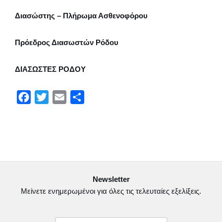
Διασώστης – Πλήρωμα Ασθενοφόρου
Πρόεδρος Διασωστών Ρόδου
ΔΙΑΣΩΣΤΕΣ ΡΟΔΟΥ
F
T
E
Μ
a
w
m
ο
c
i
a
ι
e
t
i
ρ
b
t
l
α
o
e
σ
Newsletter
o
r
τ
Μείνετε ενημερωμένοι για όλες τις τελευταίες εξελίξεις.
k
ε
ί
τ