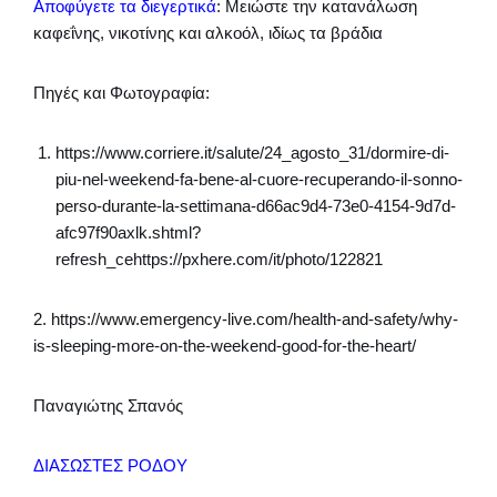
Αποφύγετε τα διεγερτικά
: Μειώστε την κατανάλωση
καφεΐνης, νικοτίνης και αλκοόλ, ιδίως τα βράδια
Πηγές και Φωτογραφία:
https://www.corriere.it/salute/24_agosto_31/dormire-di-
piu-nel-weekend-fa-bene-al-cuore-recuperando-il-sonno-
perso-durante-la-settimana-d66ac9d4-73e0-4154-9d7d-
afc97f90axlk.shtml?
refresh_cehttps://pxhere.com/it/photo/122821
2. https://www.emergency-live.com/health-and-safety/why-
is-sleeping-more-on-the-weekend-good-for-the-heart/
Παναγιώτης Σπανός
ΔΙΑΣΩΣΤΕΣ ΡΟΔΟΥ