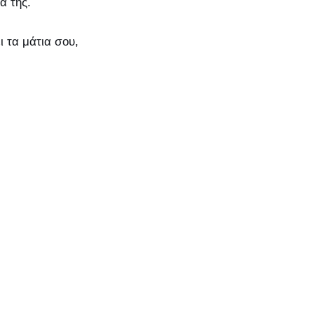
α της.
 τα μάτια σου,