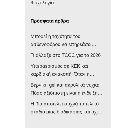
Ψυχολογία
Πρόσφατα άρθρα
Μπορεί η ταχύτητα του
ασθενοφόρου να επηρεάσει
νευρολογικά ένα βρέφος;
Τι άλλαξε στο TCCC για το 2026
Υπεραερισμός σε ΚΕΚ και
καρδιακή ανακοπή: Όταν η
επιθετική αντιμετώπιση βλάπτει
Βερνίκι, gel και ακρυλικά νύχια:
τον ασθενή
Πόσο αξιόπιστη είναι η ένδειξη
του παλμικού οξυμέτρου στο
Η βία αποτελεί συχνά το τελικό
ασθενοφόρο;
στάδιο μιας διαδικασίας και όχι
την αφετηρία της