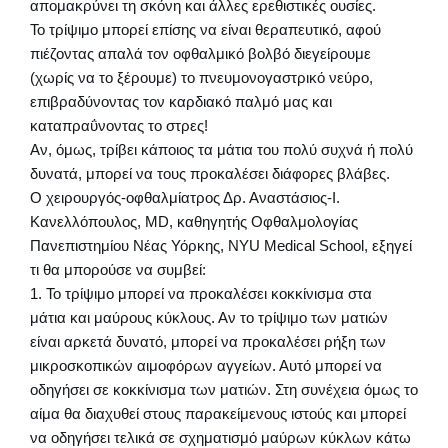
απομακρύνει τη σκόνη και άλλες ερεθιστικές ουσίες.
Το τρίψιμο μπορεί επίσης να είναι θεραπευτικό, αφού
πιέζοντας απαλά τον οφθαλμικό βολβό διεγείρουμε
(χωρίς να το ξέρουμε) το πνευμονογαστρικό νεύρο,
επιβραδύνοντας τον καρδιακό παλμό μας και
καταπραΰνοντας το στρες!
Αν, όμως, τρίβει κάποιος τα μάτια του πολύ συχνά ή πολύ
δυνατά, μπορεί να τους προκαλέσει διάφορες βλάβες.
Ο χειρουργός-οφθαλμίατρος Δρ. Αναστάσιος-Ι.
Κανελλόπουλος, MD, καθηγητής Οφθαλμολογίας
Πανεπιστημίου Νέας Υόρκης, NYU Medical School, εξηγεί
τι θα μπορούσε να συμβεί:
1. Το τρίψιμο μπορεί να προκαλέσει κοκκίνισμα στα
μάτια και μαύρους κύκλους. Αν το τρίψιμο των ματιών
είναι αρκετά δυνατό, μπορεί να προκαλέσει ρήξη των
μικροσκοπικών αιμοφόρων αγγείων. Αυτό μπορεί να
οδηγήσει σε κοκκίνισμα των ματιών. Στη συνέχεια όμως το
αίμα θα διαχυθεί στους παρακείμενους ιστούς και μπορεί
να οδηγήσει τελικά σε σχηματισμό μαύρων κύκλων κάτω