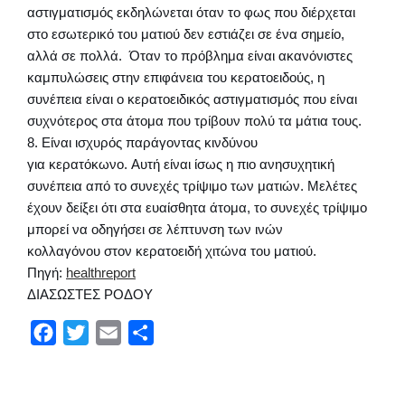
αστιγματισμός εκδηλώνεται όταν το φως που διέρχεται
στο εσωτερικό του ματιού δεν εστιάζει σε ένα σημείο,
αλλά σε πολλά. Όταν το πρόβλημα είναι ακανόνιστες
καμπυλώσεις στην επιφάνεια του κερατοειδούς, η
συνέπεια είναι ο κερατοειδικός αστιγματισμός που είναι
συχνότερος στα άτομα που τρίβουν πολύ τα μάτια τους.
8. Είναι ισχυρός παράγοντας κινδύνου
για κερατόκωνο. Αυτή είναι ίσως η πιο ανησυχητική
συνέπεια από το συνεχές τρίψιμο των ματιών. Μελέτες
έχουν δείξει ότι στα ευαίσθητα άτομα, το συνεχές τρίψιμο
μπορεί να οδηγήσει σε λέπτυνση των ινών
κολλαγόνου στον κερατοειδή χιτώνα του ματιού.
Πηγή:
healthreport
ΔΙΑΣΩΣΤΕΣ ΡΟΔΟΥ
F
T
E
Μ
a
w
m
ο
c
i
a
ι