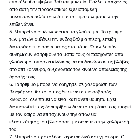
επακόλουθο υψηλού βαθμού μυωπία. Πολλοί πάσχοντες
από αυτή την προοδευτικώς εξελισσόμενη
μυωπίαανακαλύπτουν ότι το τρίψιμο των ματιών την
επιδεινώνει.
5. Μπορεί να επιδεινώσει και το γλαύκωμα. Το τρίψιμο
των ματιών αυξάνει την ενδοφθάλμια πίεση, επειδή
διαταράσσει τη ροή αίματος στα μάτια. Όταν λοιπόν
συνηθίζουν να τρίβουν τα μάτια τους οι πάσχοντες από
γλαύκωμα, υπάρχει κίνδυνος να επιδεινώσουν τις βλάβες
στο οπτικό νεύρο, αυξάνοντας τον κίνδυνο απώλειας της
όρασής τους.
6. Το τρίψιμο μπορεί να οδηγήσει σε χαλάρωση των
βλεφάρων. Αν και αυτός δεν είναι ο πιο σοβαρός
κίνδυνος, δεν παύει να είναι κάτι ανεπιθύμητο. Έχει
διαπιστωθεί πως όσοι τρίβουν δυνατά τα μάτια τουςμπορεί
με τον καιρό να επιταχύνουν την απώλεια
ελαστικότητας του βλεφάρου, με συνέπεια την χαλάρωσή
του.
7. Μπορεί να προκαλέσει κερατοειδικό αστιγματισμό. Ο