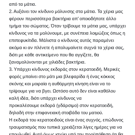
από τα μάτια.
2. Αυξάνει τον κίνδυνο μόλυνσης στα μάτια. Τα χέρια μας
φέρουν περισσότερα βακτήρια απ’ οποιοδήποτε άλλο
τμήμα του σώματος. Όταν τρίβουμε τα μάτια μας, υπάρχει
κίνδυνος να τα μολύνουμε, με συνέπεια λοιμώξεις όπως η
επιπεφυκίτιδα. Μάλιστα ο κίνδυνος αυτός παραμένει
ακόμα κι αν πλένετε ή απολυμαίνετε συχνά τα χέρια σας,
διότι με κάθε αντικείμενο που θα αγγίζετε, θα
ξαναμολύνονται με χιλιάδες βακτήρια.
3. Υπάρχει κίνδυνος εκδοράς στον κερατοειδή. Μερικές
φορές μπαίνει στο μάτι μια βλεφαρίδα ή ένας κόκκος
σκόνης και μοιραία η αυθόρμητη κίνηση είναι να το
τρίψουμε για να βγει. Ωστόσο αυτό δεν είναι καθόλου
καλή ιδέα, διότι υπάρχει κίνδυνος να
προκαλέσουμε εκδορά (γδάρσιμο) στον κερατοειδή,
δηλαδή στην επιφανειακή στοιβάδα του ματιού.
Η εκδορά του κερατοειδούς είναι ένας συχνός, επώδυνος
τραυματισμός που τυπικά χρειάζεται λίγες ημέρες για να
επουλωθεί. Αυτό όμως ισχύει υπό την προϋπόθεση ότι θα