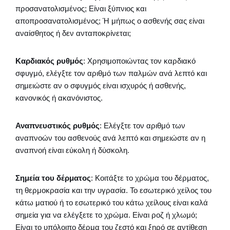
προσανατολισμένος; Είναι ξύπνιος και
αποπροσανατολισμένος; Ή μήπως ο ασθενής σας είναι
αναίσθητος ή δεν ανταποκρίνεται;
Καρδιακός ρυθμός
: Χρησιμοποιώντας τον καρδιακό
σφυγμό, ελέγξτε τον αριθμό των παλμών ανά λεπτό και
σημειώστε αν ο σφυγμός είναι ισχυρός ή ασθενής,
κανονικός ή ακανόνιστος.
Αναπνευστικός ρυθμός
: Ελέγξτε τον αριθμό των
αναπνοών του ασθενούς ανά λεπτό και σημειώστε αν η
αναπνοή είναι εύκολη ή δύσκολη.
Σημεία του δέρματος
: Κοιτάξτε το χρώμα του δέρματος,
τη θερμοκρασία και την υγρασία. Το εσωτερικό χείλος του
κάτω ματιού ή το εσωτερικό του κάτω χείλους είναι καλά
σημεία για να ελέγξετε το χρώμα. Είναι ροζ ή χλωμό;
Είναι το υπόλοιπο δέρμα του ζεστό και ξηρό σε αντίθεση