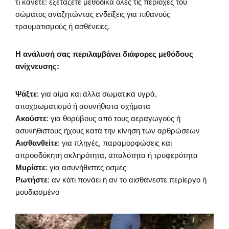
τι κάνετε: εξετάζετε μεθοδικά όλες τις περιοχές του
σώματος αναζητώντας ενδείξεις για πιθανούς
τραυματισμούς ή ασθένειες.
Η ανάλυσή σας περιλαμβάνει διάφορες μεθόδους
ανίχνευσης:
Ψάξτε
: για αίμα και άλλα σωματικά υγρά,
αποχρωματισμό ή ασυνήθιστα σχήματα
Ακούστε
: για θορύβους από τους αεραγωγούς ή
ασυνήθιστους ήχους κατά την κίνηση των αρθρώσεων
Αισθανθείτε
: για πληγές, παραμορφώσεις και
απροσδόκητη σκληρότητα, απαλότητα ή τρυφερότητα
Μυρίστε
: για ασυνήθιστες οσμές
Ρωτήστε
: αν κάτι πονάει ή αν το αισθάνεστε περίεργο ή
μουδιασμένο