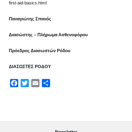
first-aid-basics.html
Παναγιώτης Σπανός
Διασώστης – Πλήρωμα Ασθενοφόρου
Πρόεδρος Διασωστών Ρόδου
ΔΙΑΣΩΣΤΕΣ ΡΟΔΟΥ
F
T
E
Μ
a
w
m
ο
c
i
a
ι
e
t
i
ρ
b
t
l
α
o
e
σ
Newsletter