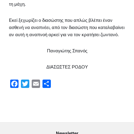
τη μάχη.
Εκεί ξεχωρίζει ο διασώστης που απλώς βλέπει έναν
ασθενή να αναπνέει, από τον διασώστη που καταλαβαίνει
αν αυτή η αναπνοή αρκεί για να τον κρατήσει ζωντανό.
Παναγιώτης Σπανός
ΔΙΑΣΩΣΤΕΣ ΡΟΔΟΥ
F
T
E
Μ
a
w
m
ο
c
i
a
ι
e
t
i
ρ
b
t
l
α
o
e
σ
Newsletter
o
r
τ