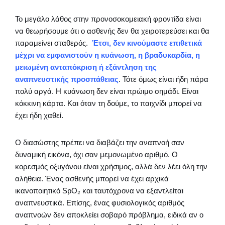
Το μεγάλο λάθος στην προνοσοκομειακή φροντίδα είναι
να θεωρήσουμε ότι ο ασθενής δεν θα χειροτερεύσει και θα
παραμείνει σταθερός.
Έτσι, δεν κινούμαστε επιθετικά
μέχρι να εμφανιστούν
η κυάνωση, η βραδυκαρδία, η
μειωμένη ανταπόκριση ή εξάντληση της
αναπνευστικής προσπάθειας
. Τότε όμως είναι ήδη πάρα
πολύ αργά. Η κυάνωση δεν είναι πρώιμο σημάδι. Είναι
κόκκινη κάρτα. Και όταν τη δούμε, το παιχνίδι μπορεί να
έχει ήδη χαθεί.
Ο διασώστης πρέπει να διαβάζει την αναπνοή σαν
δυναμική εικόνα, όχι σαν μεμονωμένο αριθμό. Ο
κορεσμός οξυγόνου είναι χρήσιμος, αλλά δεν λέει όλη την
αλήθεια. Ένας ασθενής μπορεί να έχει αρχικά
ικανοποιητικό SpO₂ και ταυτόχρονα να εξαντλείται
αναπνευστικά. Επίσης, ένας φυσιολογικός αριθμός
αναπνοών δεν αποκλείει σοβαρό πρόβλημα, ειδικά αν ο