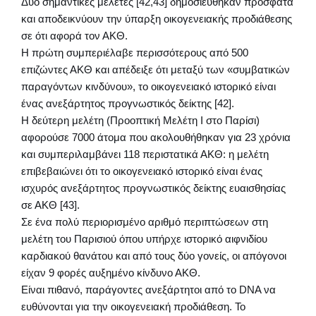
Δύο σημαντικές μελέτες [42,43] δημοσιεύθηκαν πρόσφατα
και αποδεικνύουν την ύπαρξη οικογενειακής προδιάθεσης
σε ότι αφορά τον ΑΚΘ.
Η πρώτη συμπεριέλαβε περισσότερους από 500
επιζώντες ΑΚΘ και απέδειξε ότι μεταξύ των «συμβατικών
παραγόντων κινδύνου», το οικογενειακό ιστορικό είναι
ένας ανεξάρτητος προγνωστικός δείκτης [42].
Η δεύτερη μελέτη (Προοπτική Μελέτη Ι στο Παρίσι)
αφορούσε 7000 άτομα που ακολουθήθηκαν για 23 χρόνια
και συμπεριλαμβάνει 118 περιστατικά ΑΚΘ: η μελέτη
επιβεβαιώνει ότι το οικογενειακό ιστορικό είναι ένας
ισχυρός ανεξάρτητος προγνωστικός δείκτης ευαισθησίας
σε ΑΚΘ [43].
Σε ένα πολύ περιορισμένο αριθμό περιπτώσεων στη
μελέτη του Παρισιού όπου υπήρχε ιστορικό αιφνιδίου
καρδιακού θανάτου και από τους δύο γονείς, οι απόγονοι
είχαν 9 φορές αυξημένο κίνδυνο ΑΚΘ.
Είναι πιθανό, παράγοντες ανεξάρτητοι από το DNA να
ευθύνονται για την οικογενειακή προδιάθεση. Το