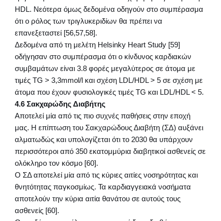
HDL. Νεότερα όμως δεδομένα οδηγούν στο συμπέρασμα
ότι ο ρόλος των τριγλυκεριδίων θα πρέπει να
επανεξεταστεί [56,57,58].
Δεδομένα από τη μελέτη Helsinky Heart Study [59]
οδήγησαν στο συμπέρασμα ότι ο κίνδυνος καρδιακών
συμβαμάτων είναι 3.8 φορές μεγαλύτερος σε άτομα με
τιμές TG > 3,3mmol/l και σχέση LDL/HDL > 5 σε σχέση με
άτομα που έχουν φυσιολογικές τιμές TG και LDL/HDL < 5.
4.6 Σακχαρώδης Διαβήτης
Αποτελεί μία από τις πιο συχνές παθήσεις στην εποχή
μας. Η επίπτωση του Σακχαρώδους Διαβήτη (ΣΔ) αυξάνει
αλματωδώς και υπολογίζεται ότι το 2030 θα υπάρχουν
περισσότεροι από 350 εκατομμύρια διαβητικοί ασθενείς σε
ολόκληρο τον κόσμο [60].
Ο ΣΔ αποτελεί μία από τις κύριες αιτίες νοσηρότητας και
θνητότητας παγκοσμίως. Τα καρδιαγγειακά νοσήματα
αποτελούν την κύρια αιτία θανάτου σε αυτούς τους
ασθενείς [60].