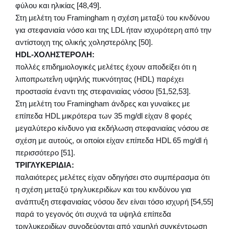
φύλου και ηλικίας [48,49].
Στη μελέτη του Framingham η σχέση μεταξύ του κινδύνου
για στεφανιαία νόσο και της LDL ήταν ισχυρότερη από την
αντίστοιχη της ολικής χοληστερόλης [50].
HDL-ΧΟΛΗΣΤΕΡΟΛΗ:
πολλές επιδημιολογικές μελέτες έχουν αποδείξει ότι η
λιποπρωτεΐνη υψηλής πυκνότητας (HDL) παρέχει
προστασία έναντι της στεφανιαίας νόσου [51,52,53].
Στη μελέτη του Framingham άνδρες και γυναίκες με
επίπεδα HDL μικρότερα των 35 mg/dl είχαν 8 φορές
μεγαλύτερο κίνδυνο για εκδήλωση στεφανιαίας νόσου σε
σχέση με αυτούς, οι οποίοι είχαν επίπεδα HDL 65 mg/dl ή
περισσότερο [51].
ΤΡΙΓΛΥΚΕΡΙΔΙΑ:
παλαιότερες μελέτες είχαν οδηγήσει στο συμπέρασμα ότι
η σχέση μεταξύ τριγλυκεριδίων και του κινδύνου για
ανάπτυξη στεφανιαίας νόσου δεν είναι τόσο ισχυρή [54,55]
παρά το γεγονός ότι συχνά τα υψηλά επίπεδα
τριγλυκεριδίων συνοδεύονται από χαμηλή συγκέντρωση