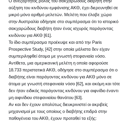
Ο ανεξάρτητος ρόλος του σακχαρώδους διαβήτη στην
αύξηση του κινδύνου εμφάνισης ΑΚΘ, έχει διερευνηθεί σε
μικρό μόνο αριθμό μελετών. Μελέτη που έλαβε χώρα
στην Αυστραλία οδήγησε στο συμπέρασμα ότι το ιστορικό
σακχαρώδους διαβήτη ήταν ένας ισχυρός παράγοντας
κινδύνου για ΑΚΘ [61].
Το ίδιο συμπέρασμα προέκυψε και από την Paris
Prospective Study, [42] στην οποία μάλιστα δεν είχαν
συμπεριληφθεί άτομα με γνωστή στεφανιαία νόσο.
Αντίθετα, μια αμερικανική μελέτη η οποία αφορούσε
18.733 περιστατικά ΑΚΘ, οδήγησε στο συμπέρασμα ότι ο
διαβήτης είναι παράγοντας κινδύνου για ΑΚΘ μόνο σε
άτομα με γνωστή στεφανιαία νόσο [62], και ακόμη και τότε
δεν ήταν ειδικός παράγοντας κινδύνου για αιφνίδιο έναντι
μη αιφνίδιου στεφανιαίου θανάτου [63].
Αν και δεν έχουν απολύτως διευκρινιστεί οι ακριβείς
μηχανισμοί με τους οποίους ο διαβήτης επιδρά στην
παθογένεια του ΑΚΘ, έχουν προταθεί τα εξής: