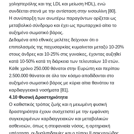
χοληστερόλης και της LDL και μείωση HDL), ενώ
συνδέεται στενά με την αντίσταση στην ινσουλίνη [80].
Η συνύπαρξη των ανωτέρω παραγόντων ορίζεται ως
μεταβολικό σύνδρομο και έχει ως πρωταρχικό αίτιο το
αυξημένο σωματικό βάρος.
∆εδοµένα από εθνικές µελέτες δείχνουν ότι ο
επιπολασµός της παχυσαρκίας κυµαίνεται µεταξύ 10-20%
στους άνδρες και 10-25% στις γυναίκες, έχοντας αυξηθεί
κατά 10-50% κατά τη διάρκεια των τελευταίων 10 ετών.
Κάθε χρόνο 250.000 θάνατοι στην Ευρώπη και περίπου
2.500.000 θάνατοι σε όλο τον κόσµο αποδίδονται στο
αυξηµένο σωµατικό βάρος µε κύρια αίτια θανάτου τα
καρδιαγγειακά νοσήµατα [81].
4.10 Φυσική Δραστηριότητα
Ο καθιστικός τρόπος ζωής και η μειωμένη φυσική
δραστηριότητα έχουν συσχετιστεί με την εμφάνιση
συγκεκριμένων καρδιαγγειακών και μεταβολικών
ασθενειών, όπως η στεφανιαία νόσος, η αρτηριακή
υπέρταση, οι δυσλιπιδαιμίες και ο τύπου II σακχαρώδης