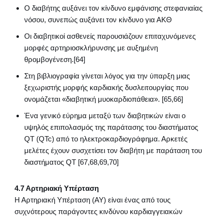
Ο διαβήτης αυξάνει τον κίνδυνο εμφάνισης στεφανιαίας
νόσου, συνεπώς αυξάνει τον κίνδυνο για ΑΚΘ
Οι διαβητικοί ασθενείς παρουσιάζουν επιταχυνόμενες
μορφές αρτηριοσκλήρυνσης με αυξημένη
θρομβογένεση.[64]
Στη βιβλιογραφία γίνεται λόγος για την ύπαρξη μιας
ξεχωριστής μορφής καρδιακής δυσλειτουργίας που
ονομάζεται «διαβητική μυοκαρδιοπάθεια». [65,66]
Ένα γενικό εύρημα μεταξύ των διαβητικών είναι ο
υψηλός επιπολασμός της παράτασης του διαστήματος
QT (QTc) από το ηλεκτροκαρδιογράφημα. Αρκετές
μελέτες έχουν συσχετίσει τον διαβήτη με παράταση του
διαστήματος QT [67,68,69,70]
4.7 Αρτηριακή Υπέρταση
Η Αρτηριακή Υπέρταση (ΑΥ) είναι ένας από τους
συχνότερους παράγοντες κινδύνου καρδιαγγειακών