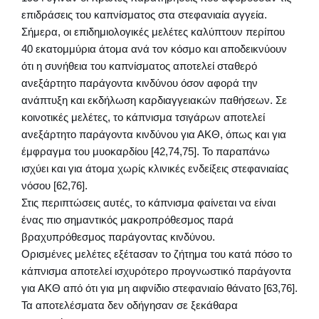
επιδράσεις του καπνίσματος στα στεφανιαία αγγεία.
Σήμερα, οι επιδημιολογικές μελέτες καλύπτουν περίπου
40 εκατομμύρια άτομα ανά τον κόσμο και αποδεικνύουν
ότι η συνήθεια του καπνίσματος αποτελεί σταθερό
ανεξάρτητο παράγοντα κινδύνου όσον αφορά την
ανάπτυξη και εκδήλωση καρδιαγγειακών παθήσεων. Σε
κοινοτικές μελέτες, το κάπνισμα τσιγάρων αποτελεί
ανεξάρτητο παράγοντα κινδύνου για ΑΚΘ, όπως και για
έμφραγμα του μυοκαρδίου [42,74,75]. Το παραπάνω
ισχύει και για άτομα χωρίς κλινικές ενδείξεις στεφανιαίας
νόσου [62,76].
Στις περιπτώσεις αυτές, το κάπνισμα φαίνεται να είναι
ένας πιο σημαντικός μακροπρόθεσμος παρά
βραχυπρόθεσμος παράγοντας κινδύνου.
Ορισμένες μελέτες εξέτασαν το ζήτημα του κατά πόσο το
κάπνισμα αποτελεί ισχυρότερο προγνωστικό παράγοντα
για ΑΚΘ από ότι για μη αιφνίδιο στεφανιαίο θάνατο [63,76].
Τα αποτελέσματα δεν οδήγησαν σε ξεκάθαρα