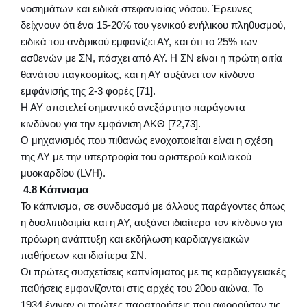
νοσημάτων και ειδικά στεφανιαίας νόσου. Έρευνες
δείχνουν ότι ένα 15-20% του γενικού ενήλικου πληθυσμού,
ειδικά του ανδρικού εμφανίζει ΑΥ, και ότι το 25% των
ασθενών με ΣΝ, πάσχει από ΑΥ. Η ΣΝ είναι η πρώτη αιτία
θανάτου παγκοσμίως, και η ΑΥ αυξάνει τον κίνδυνο
εμφάνισής της 2-3 φορές [71].
Η ΑΥ αποτελεί σημαντικό ανεξάρτητο παράγοντα
κινδύνου για την εμφάνιση ΑΚΘ [72,73].
Ο μηχανισμός που πιθανώς ενοχοποιείται είναι η σχέση
της ΑΥ με την υπερτροφία του αριστερού κοιλιακού
μυοκαρδίου (LVH).
4.8 Κάπνισμα
Το κάπνισμα, σε συνδυασμό με άλλους παράγοντες όπως
η δυσλιπιδαιμία και η ΑΥ, αυξάνει ιδιαίτερα τον κίνδυνο για
πρόωρη ανάπτυξη και εκδήλωση καρδιαγγειακών
παθήσεων και ιδιαίτερα ΣΝ.
Οι πρώτες συσχετίσεις καπνίσματος με τις καρδιαγγειακές
παθήσεις εμφανίζονται στις αρχές του 20ου αιώνα. Το
1934 έγιναν οι πρώτες παρατηρήσεις που αφορούσαν τις