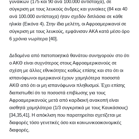
γυναικών (175 και 90 ανά 100.000 αντίστοιχα), σε
σύγκριση με τους λευκούς άνδρες και γυναίκες (84 και 40
ανά 100.000 αντίστοιχα) ήταν σχεδόν διπλάσια σε κάθε
ηλικία (Εικόνα 4). Στην ίδια μελέτη, οι Αφροαμερικανοί σε
σύγκριση με τους λευκούς, εμφάνισαν ΑΚΑ κατά μέσο όρο
6 χρόνια νωρίτερα [40].
Δεδομένα από πιστοποιητικά θανάτου συνηγορούν στο ότι
ο ΑΚΘ είναι συχνότερος στους Αφροαμερικανούς σε
σχέση με άλλες εθνικότητες καθώς επίσης και στο ότι οι
ισπανόφωνοι αμερικανοί έχουν χαμηλότερα ποσοστά
ΑΚΘ από ότι οι μη ισπανόφωνοι πληθυσμοί. Έχει επίσης
διαπιστωθεί ότι τα ποσοστά επιβίωσης για τους
Αφροαμερικανούς μετά από καρδιακή ανακοπή είναι
αισθητά χαμηλότερα (1/3 συγκριτικά με τους Καυκάσιους)
[34,35,41]. Η απόκλιση που παρατηρείται σχετίζεται με
διαφορές τόσο γενετικές όσο και κοινωνικοοικονομικές
διαφορές.