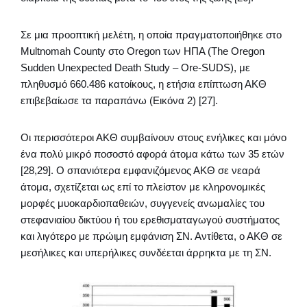
Σε μια προοπτική μελέτη, η οποία πραγματοποιήθηκε στο
Multnomah County στο Oregon των ΗΠΑ (The Oregon
Sudden Unexpected Death Study – Ore-SUDS), με
πληθυσμό 660.486 κατοίκους, η ετήσια επίπτωση ΑΚΘ
επιβεβαίωσε τα παραπάνω (Εικόνα 2) [27].
Οι περισσότεροι ΑΚΘ συμβαίνουν στους ενήλικες και μόνο
ένα πολύ μικρό ποσοστό αφορά άτομα κάτω των 35 ετών
[28,29]. Ο σπανιότερα εμφανιζόμενος ΑΚΘ σε νεαρά
άτομα, σχετίζεται ως επί το πλείστον με κληρονομικές
μορφές μυοκαρδιοπαθειών, συγγενείς ανωμαλίες του
στεφανιαίου δικτύου ή του ερεθισματαγωγού συστήματος
και λιγότερο με πρώιμη εμφάνιση ΣΝ. Αντίθετα, ο ΑΚΘ σε
μεσήλικες και υπερήλικες συνδέεται άρρηκτα με τη ΣΝ.