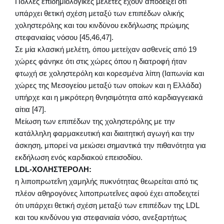
Πολλές επιδημιολογικές μελέτες έχουν αποδείξει ότι
υπάρχει θετική σχέση μεταξύ των επιπέδων ολικής
χοληστερόλης και του κινδύνου εκδήλωσης πρώιμης
στεφανιαίας νόσου [45,46,47].
Σε μία κλασική μελέτη, όπου μετείχαν ασθενείς από 19
χώρες φάνηκε ότι στις χώρες όπου η διατροφή ήταν
φτωχή σε χοληστερόλη και κορεσμένα λίπη (Ιαπωνία και
χώρες της Μεσογείου μεταξύ των οποίων και η Ελλάδα)
υπήρχε και η μικρότερη θνησιμότητα από καρδιαγγειακά
αίτια [47].
Μείωση των επιπέδων της χοληστερόλης με την
κατάλληλη φαρμακευτική και διαιτητική αγωγή και την
άσκηση, μπορεί να μειώσει σημαντικά την πιθανότητα για
εκδήλωση ενός καρδιακού επεισοδίου.
LDL-ΧΟΛΗΣΤΕΡΟΛΗ:
η λιποπρωτεΐνη χαμηλής πυκνότητας θεωρείται από τις
πλέον αθηρογόνες λιποπρωτεΐνες αφού έχει αποδειχτεί
ότι υπάρχει θετική σχέση μεταξύ των επιπέδων της LDL
και του κινδύνου για στεφανιαία νόσο, ανεξαρτήτως