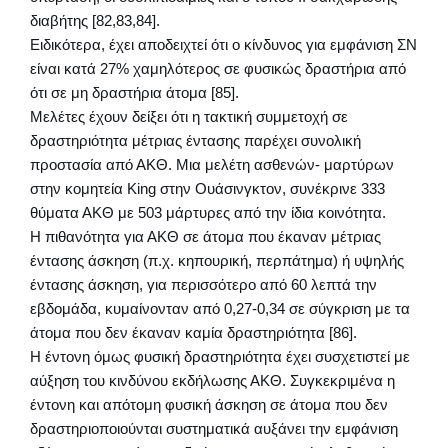
διαβήτης [82,83,84].
Ειδικότερα, έχει αποδειχτεί ότι ο κίνδυνος για εμφάνιση ΣΝ
είναι κατά 27% χαμηλότερος σε φυσικώς δραστήρια από
ότι σε μη δραστήρια άτομα [85].
Μελέτες έχουν δείξει ότι η τακτική συμμετοχή σε
δραστηριότητα μέτριας έντασης παρέχει συνολική
προστασία από ΑΚΘ. Μια μελέτη ασθενών- μαρτύρων
στην κομητεία King στην Ουάσινγκτον, συνέκρινε 333
θύματα ΑΚΘ με 503 μάρτυρες από την ίδια κοινότητα.
Η πιθανότητα για ΑΚΘ σε άτομα που έκαναν μέτριας
έντασης άσκηση (π.χ. κηπουρική, περπάτημα) ή υψηλής
έντασης άσκηση, για περισσότερο από 60 λεπτά την
εβδομάδα, κυμαίνονταν από 0,27-0,34 σε σύγκριση με τα
άτομα που δεν έκαναν καμία δραστηριότητα [86].
Η έντονη όμως φυσική δραστηριότητα έχει συσχετιστεί με
αύξηση του κινδύνου εκδήλωσης ΑΚΘ. Συγκεκριμένα η
έντονη και απότομη φυσική άσκηση σε άτομα που δεν
δραστηριοποιούνται συστηματικά αυξάνει την εμφάνιση