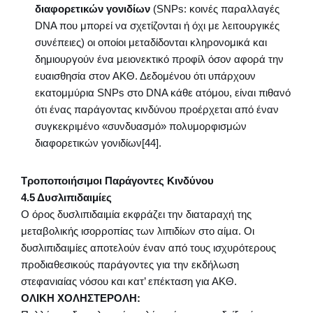
διαφορετικών γονιδίων
(SNPs: κοινές παραλλαγές
DNA που μπορεί να σχετίζονται ή όχι με λειτουργικές
συνέπειες) οι οποίοι μεταδίδονται κληρονομικά και
δημιουργούν ένα μειονεκτικό προφίλ όσον αφορά την
ευαισθησία στον ΑΚΘ. Δεδομένου ότι υπάρχουν
εκατομμύρια SNPs στο DNA κάθε ατόμου, είναι πιθανό
ότι ένας παράγοντας κινδύνου προέρχεται από έναν
συγκεκριμένο «συνδυασμό» πολυμορφισμών
διαφορετικών γονιδίων[44].
Τροποποιήσιμοι Παράγοντες Κινδύνου
4.5 Δυσλιπιδαιμίες
Ο όρος δυσλιπιδαιµία εκφράζει την διαταραχή της
μεταβολικής ισορροπίας των λιπιδίων στο αίµα. Οι
δυσλιπιδαιμίες αποτελούν έναν από τους ισχυρότερους
προδιαθεσικούς παράγοντες για την εκδήλωση
στεφανιαίας νόσου και κατ’ επέκταση για ΑΚΘ.
ΟΛΙΚΗ ΧΟΛΗΣΤΕΡΟΛΗ: