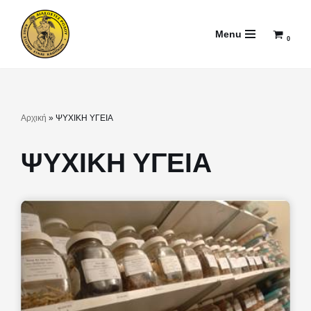
Menu
Μεταπηδήστε
0
στο
περιεχόμενο
Αρχική
»
ΨΥΧΙΚΗ ΥΓΕΙΑ
ΨΥΧΙΚΗ ΥΓΕΙΑ